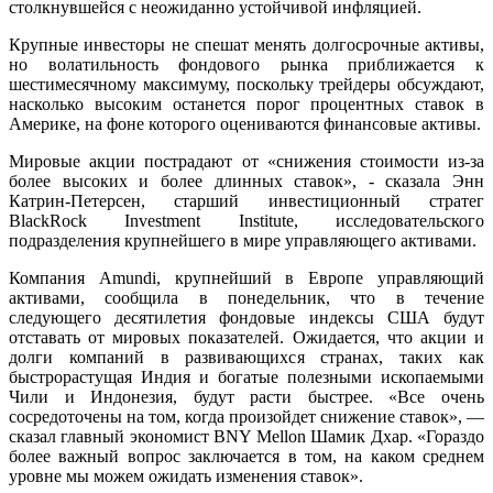
столкнувшейся с неожиданно устойчивой инфляцией.
Крупные инвесторы не спешат менять долгосрочные активы,
но волатильность фондового рынка приближается к
шестимесячному максимуму, поскольку трейдеры обсуждают,
насколько высоким останется порог процентных ставок в
Америке, на фоне которого оцениваются финансовые активы.
Мировые акции пострадают от «снижения стоимости из-за
более высоких и более длинных ставок», - сказала Энн
Катрин-Петерсен, старший инвестиционный стратег
BlackRock Investment Institute, исследовательского
подразделения крупнейшего в мире управляющего активами.
Компания Amundi, крупнейший в Европе управляющий
активами, сообщила в понедельник, что в течение
следующего десятилетия фондовые индексы США будут
отставать от мировых показателей. Ожидается, что акции и
долги компаний в развивающихся странах, таких как
быстрорастущая Индия и богатые полезными ископаемыми
Чили и Индонезия, будут расти быстрее. «Все очень
сосредоточены на том, когда произойдет снижение ставок», —
сказал главный экономист BNY Mellon Шамик Дхар. «Гораздо
более важный вопрос заключается в том, на каком среднем
уровне мы можем ожидать изменения ставок».