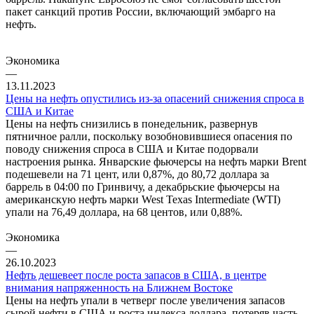
пакет санкций против России, включающий эмбарго на
нефть.
Экономика
—
13.11.2023
Цены на нефть опустились из-за опасений снижения спроса в
США и Китае
Цены на нефть снизились в понедельник, развернув
пятничное ралли, поскольку возобновившиеся опасения по
поводу снижения спроса в США и Китае подорвали
настроения рынка. Январские фьючерсы на нефть марки Brent
подешевели на 71 цент, или 0,87%, до 80,72 доллара за
баррель в 04:00 по Гринвичу, а декабрьские фьючерсы на
американскую нефть марки West Texas Intermediate (WTI)
упали на 76,49 доллара, на 68 центов, или 0,88%.
Экономика
—
26.10.2023
Нефть дешевеет после роста запасов в США, в центре
внимания напряженность на Ближнем Востоке
Цены на нефть упали в четверг после увеличения запасов
сырой нефти в США и роста индекса доллара, потеряв часть