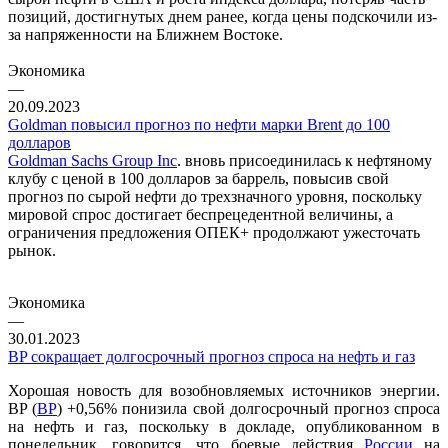
позиций, достигнутых днем ранее, когда цены подскочили из-
за напряженности на Ближнем Востоке.
Экономика
—
20.09.2023
Goldman повысил прогноз по нефти марки Brent до 100
долларов
Goldman Sachs Group Inc
. вновь присоединилась к нефтяному
клубу с ценой в 100 долларов за баррель, повысив свой
прогноз по сырой нефти до трехзначного уровня, поскольку
мировой спрос достигает беспрецедентной величины, а
ограничения предложения ОПЕК+ продолжают ужесточать
рынок.
Экономика
—
30.01.2023
BP сокращает долгосрочный прогноз спроса на нефть и газ
Хорошая новость для возобновляемых источников энергии.
BP (
ВР
) +0,56% понизила свой долгосрочный прогноз спроса
на нефть и газ, поскольку в докладе, опубликованном в
понедельник, говорится, что боевые действия
России
на