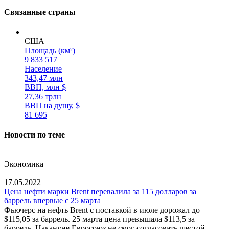
Связанные страны
США
Площадь (км²)
9 833 517
Население
343,47 млн
ВВП, млн $
27,36 трлн
ВВП на душу, $
81 695
Новости по теме
Экономика
—
17.05.2022
Цена нефти марки Brent перевалила за 115 долларов за
баррель впервые с 25 марта
Фьючерс на нефть Brent с поставкой в июле дорожал до
$115,05 за баррель. 25 марта цена превышала $113,5 за
баррель. Накануне Евросоюз не смог согласовать шестой