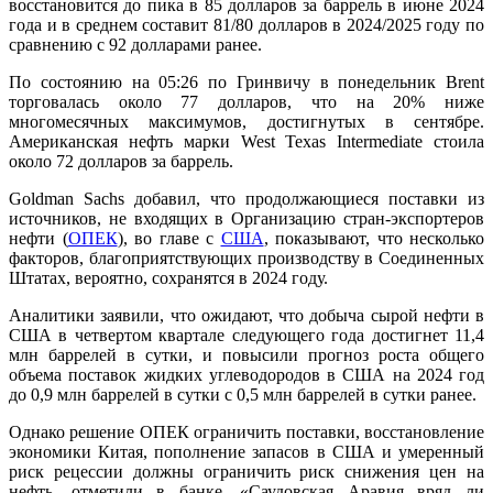
восстановится до пика в 85 долларов за баррель в июне 2024
года и в среднем составит 81/80 долларов в 2024/2025 году по
сравнению с 92 долларами ранее.
По состоянию на 05:26 по Гринвичу в понедельник Brent
торговалась около 77 долларов, что на 20% ниже
многомесячных максимумов, достигнутых в сентябре.
Американская нефть марки West Texas Intermediate стоила
около 72 долларов за баррель.
Goldman Sachs добавил, что продолжающиеся поставки из
источников, не входящих в Организацию стран-экспортеров
нефти (
ОПЕК
), во главе с
США
, показывают, что несколько
факторов, благоприятствующих производству в Соединенных
Штатах, вероятно, сохранятся в 2024 году.
Аналитики заявили, что ожидают, что добыча сырой нефти в
США в четвертом квартале следующего года достигнет 11,4
млн баррелей в сутки, и повысили прогноз роста общего
объема поставок жидких углеводородов в США на 2024 год
до 0,9 млн баррелей в сутки с 0,5 млн баррелей в сутки ранее.
Однако решение ОПЕК ограничить поставки, восстановление
экономики Китая, пополнение запасов в США и умеренный
риск рецессии должны ограничить риск снижения цен на
нефть, отметили в банке. «Саудовская Аравия вряд ли