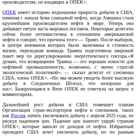
производителях, не входящих в ОПЕК+.
ОПЕК
имеет историю недооценки прироста добычи в США,
начиная с начала бума сланцевой нефти, когда Америка стала
крупнейшим производителем нефти в мире. Теперь она
добывает пятую часть мировых поставок. Некоторые делегаты
сейчас более оптимистичны в отношении американской
нефти и говорят, что причина этого — Трамп. После выборов,
в центре внимания которых были экономика и стоимость
жизни, переходная команда Трампа подготовила широкий
пакет мер по дерегулированию энергетического сектора.«Я
думаю, что возвращение Трампа — это хорошие новости для
нефтяной промышленности, возможно, с менее строгой
экологической политикой», — сказал делегат от союзника
США, члена ОПЕК+. «Но мы можем увидеть более высокую
добычу в Соединенных Штатах, что нехорошо для
нас». Базирующаяся в Вене ОПЕК не ответила на запрос о
комментариях.
Дальнейший рост добычи в США помешает планам
Организации стран-экспортеров нефти и союзников, таких
как
Россия
, начать увеличивать добычу с апреля 2025 года, не
рискуя падением цен. Падение цен нанесет ущерб странам
ОПЕК+, которые зависят от доходов от нефти. Избранный
президент США хочет увеличить добычу, но по разным