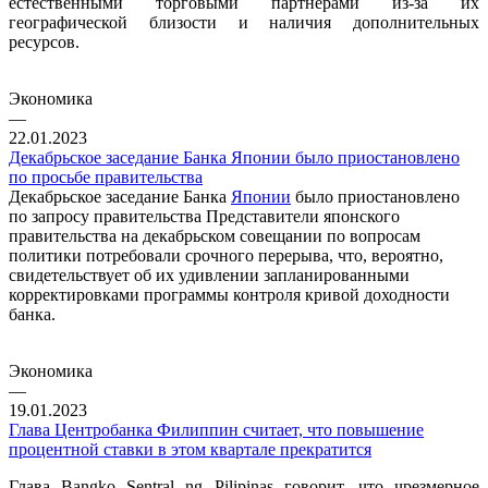
естественными торговыми партнерами из-за их
географической близости и наличия дополнительных
ресурсов.
Экономика
—
22.01.2023
Декабрьское заседание Банка Японии было приостановлено
по просьбе правительства
Декабрьское заседание Банка
Японии
было приостановлено
по запросу правительства Представители японского
правительства на декабрьском совещании по вопросам
политики потребовали срочного перерыва, что, вероятно,
свидетельствует об их удивлении запланированными
корректировками программы контроля кривой доходности
банка.
Экономика
—
19.01.2023
Глава Центробанка Филиппин считает, что повышение
процентной ставки в этом квартале прекратится
Глава Bangko Sentral ng Pilipinas говорит, что чрезмерное