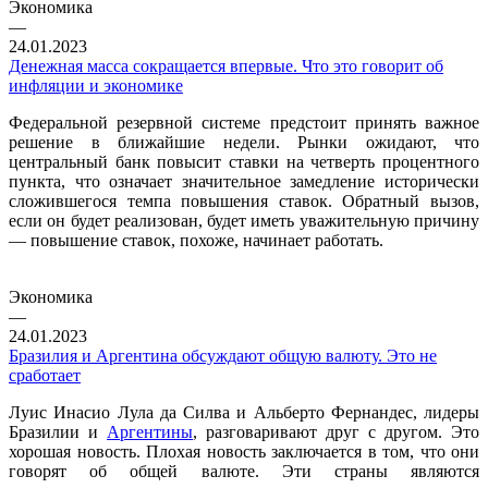
Экономика
—
24.01.2023
Денежная масса сокращается впервые. Что это говорит об
инфляции и экономике
Федеральной резервной системе предстоит принять важное
решение в ближайшие недели. Рынки ожидают, что
центральный банк повысит ставки на четверть процентного
пункта, что означает значительное замедление исторически
сложившегося темпа повышения ставок. Обратный вызов,
если он будет реализован, будет иметь уважительную причину
— повышение ставок, похоже, начинает работать.
Экономика
—
24.01.2023
Бразилия и Аргентина обсуждают общую валюту. Это не
сработает
Луис Инасио Лула да Силва и Альберто Фернандес, лидеры
Бразилии и
Аргентины
, разговаривают друг с другом. Это
хорошая новость. Плохая новость заключается в том, что они
говорят об общей валюте. Эти страны являются