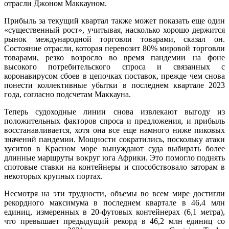
отрасли Джоном Маккауном.
Прибыль за текущий квартал также может показать еще один
«существенный рост», учитывая, насколько хорошо держится
рынок международной торговли товарами, сказал он.
Состояние отрасли, которая перевозит 80% мировой торговли
товарами, резко возросло во время пандемии на фоне
высокого потребительского спроса и связанных с
коронавирусом сбоев в цепочках поставок, прежде чем снова
понести коллективные убытки в последнем квартале 2023
года, согласно подсчетам Маккауна.
Теперь судоходные линии снова извлекают выгоду из
положительных факторов спроса и предложения, и прибыль
восстанавливается, хотя она все еще намного ниже пиковых
значений пандемии. Мощности сократились, поскольку атаки
хуситов в Красном море вынуждают суда выбирать более
длинные маршруты вокруг юга Африки. Это помогло поднять
спотовые ставки на контейнеры и способствовало заторам в
некоторых крупных портах.
Несмотря на эти трудности, объемы во всем мире достигли
рекордного максимума в последнем квартале в 46,4 млн
единиц, измеренных в 20-футовых контейнерах (6,1 метра),
что превышает предыдущий рекорд в 46,2 млн единиц со