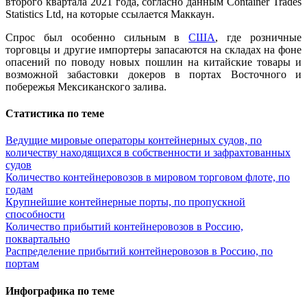
второго квартала 2021 года, согласно данным Container Trades
Statistics Ltd, на которые ссылается Маккаун.
Спрос был особенно сильным в
США
, где розничные
торговцы и другие импортеры запасаются на складах на фоне
опасений по поводу новых пошлин на китайские товары и
возможной забастовки докеров в портах Восточного и
побережья Мексиканского залива.
Статистика по теме
Ведущие мировые операторы контейнерных судов, по
количеству находящихся в собственности и зафрахтованных
судов
Количество контейнеровозов в мировом торговом флоте, по
годам
Крупнейшие контейнерные порты, по пропускной
способности
Количество прибытий контейнеровозов в Россию,
поквартально
Распределение прибытий контейнеровозов в Россию, по
портам
Инфографика по теме