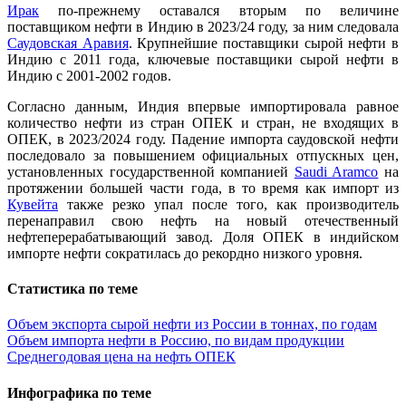
Ирак
по-прежнему оставался вторым по величине
поставщиком нефти в Индию в 2023/24 году, за ним следовала
Саудовская Аравия
. Крупнейшие поставщики сырой нефти в
Индию с 2011 года, ключевые поставщики сырой нефти в
Индию с 2001-2002 годов.
Согласно данным, Индия впервые импортировала равное
количество нефти из стран ОПЕК и стран, не входящих в
ОПЕК, в 2023/2024 году. Падение импорта саудовской нефти
последовало за повышением официальных отпускных цен,
установленных государственной компанией
Saudi Aramco
на
протяжении большей части года, в то время как импорт из
Кувейта
также резко упал после того, как производитель
перенаправил свою нефть на новый отечественный
нефтеперерабатывающий завод. Доля ОПЕК в индийском
импорте нефти сократилась до рекордно низкого уровня.
Статистика по теме
Объем экспорта сырой нефти из России в тоннах, по годам
Объем импорта нефти в Россию, по видам продукции
Среднегодовая цена на нефть ОПЕК
Инфографика по теме