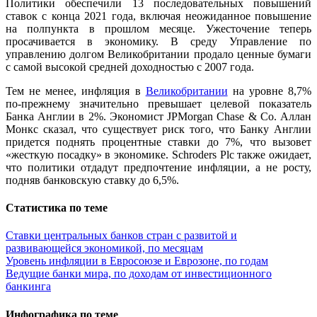
Политики обеспечили 13 последовательных повышений
ставок с конца 2021 года, включая неожиданное повышение
на полпункта в прошлом месяце. Ужесточение теперь
просачивается в экономику. В среду Управление по
управлению долгом Великобритании продало ценные бумаги
с самой высокой средней доходностью с 2007 года.
Тем не менее, инфляция в
Великобритании
на уровне 8,7%
по-прежнему значительно превышает целевой показатель
Банка Англии в 2%. Экономист JPMorgan Chase & Co. Аллан
Монкс сказал, что существует риск того, что Банку Англии
придется поднять процентные ставки до 7%, что вызовет
«жесткую посадку» в экономике. Schroders Plc также ожидает,
что политики отдадут предпочтение инфляции, а не росту,
подняв банковскую ставку до 6,5%.
Статистика по теме
Ставки центральных банков стран с развитой и
развивающейся экономикой, по месяцам
Уровень инфляции в Евросоюзе и Еврозоне, по годам
Ведущие банки мира, по доходам от инвестиционного
банкинга
Инфографика по теме