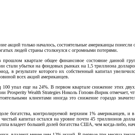
ение акций только началось, состоятельные американцы понесли
огатых людей страны столкнулся с огромными потерями.
 прошлом квартале общее финансовое состояние данной груп
ции стали убытки на фондовых рынках на 1,5 триллиона доллар
од, в результате которого их собственный капитал увеличилс
ловиной всех акций американцев.
q 100 упал еще на 24%. В первом квартале снижение этих дву
 Prosperity Wealth Strategies Николь Гопоян-Вирик отмечает, ч
стоятельными клиентами иногда это снижение гораздо значитель
ле богатства, контролируемой верхним 1% американцев, и в к
й чистый капитал остался на уровне почти 45 триллионов долл
ппа владеет большей долей богатства США, чем когда-либо, нач
рики, владеют менее чем 12% акций. В первые три месяца текущ