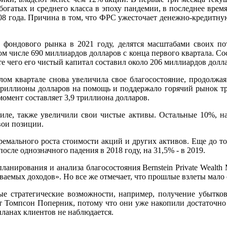
огатых и среднего класса в эпоху пандемии, в последнее время 
008 года. Причина в том, что ФРС ужесточает денежно-кредит
фондового рынка в 2021 году, делятся масштабами своих пот
 том числе 690 миллиардов долларов с конца первого квартала. С
ате чего его чистый капитал составил около 206 миллиардов долл
ом квартале снова увеличила свое благосостояние, продолжа
триллионы долларов на помощь и поддержало горячий рынок тру
омент составляет 3,9 триллиона долларов.
тиле, также увеличили свои чистые активы. Остальные 10%, на
вои позиции.
ремального роста стоимости акций и других активов. Еще до т
 после однозначного падения в 2018 году, на 31,5% - в 2019.
анирования и анализа благосостояния Bernstein Private Wealth 
иваемых доходов». Но все же отмечает, что прошлые взлеты мало
е стратегические возможности, например, получение убытков
т Томпсон Поперник, потому что они уже накопили достаточно
планах клиентов не наблюдается.