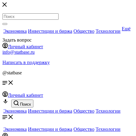
Ещё
Экономика
Инвестиции и биржа
Общество
Технологии
Задать вопрос
Личный кабинет
info@statbase.ru
Написать в поддержку
@statbase
Личный кабинет
Поиск
Экономика
Инвестиции и биржа
Общество
Технологии
Экономика
Инвестиции и биржа
Общество
Технологии