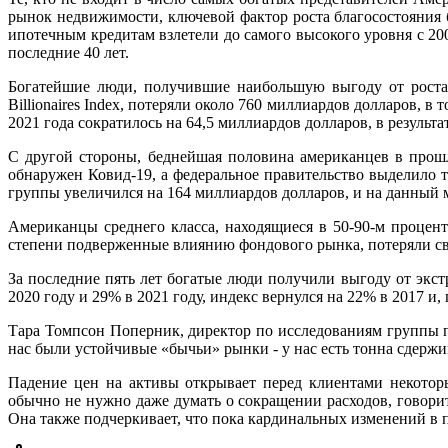
рынок недвижимости, ключевой фактор роста благосостояния б
ипотечным кредитам взлетели до самого высокого уровня с 2
последние 40 лет.
Богатейшие люди, получившие наибольшую выгоду от роста 
Billionaires Index, потеряли около 760 миллиардов долларов, в
2021 года сократилось на 64,5 миллиардов долларов, в результ
С другой стороны, беднейшая половина американцев в прошл
обнаружен Ковид-19, а федеральное правительство выделило 
группы увеличился на 164 миллиардов долларов, и на данный м
Американцы среднего класса, находящиеся в 50-90-м процен
степени подверженные влиянию фондового рынка, потеряли с
За последние пять лет богатые люди получили выгоду от экст
2020 году и 29% в 2021 году, индекс вернулся на 22% в 2017 и,
Тара Томпсон Поперник, директор по исследованиям группы пл
нас были устойчивые «бычьи» рынки - у нас есть тонна сдерж
Падение цен на активы открывает перед клиентами некоторы
обычно не нужно даже думать о сокращении расходов, говори
Она также подчеркивает, что пока кардинальных изменений в 