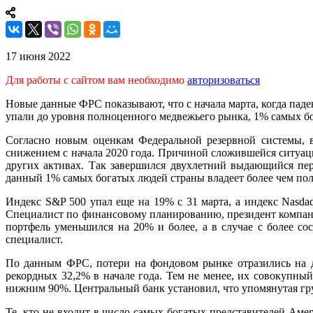
17 июня 2022
Для работы с сайтом вам необходимо
авторизоваться
Новые данные ФРС показывают, что с начала марта, когда пад
упали до уровня полноценного медвежьего рынка, 1% самых б
Согласно новым оценкам Федеральной резервной системы, в
снижением с начала 2020 года. Причиной сложившейся ситуа
других активах. Так завершился двухлетний выдающийся пери
данный 1% самых богатых людей страны владеет более чем по
Индекс S&P 500 упал еще на 19% с 31 марта, а индекс Nasda
Специалист по финансовому планированию, президент компании
портфель уменьшился на 20% и более, а в случае с более со
специалист.
По данным ФРС, потери на фондовом рынке отразились на до
рекордных 32,2% в начале года. Тем не менее, их совокупны
нижним 90%. Центральный банк установил, что упомянутая гру
Те, кто не входит в число самых богатых представителей Аме