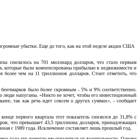
 огромные убытки. Еще до того, как на этой неделе акции США
пы снизилось на 701 миллиард долларов, что стало первым
ов, которые были компенсированы прибылью в недвижимости и
я более чем на 11 триллионов долларов. Стоит отметить, что
х бенчмарков было более скромным - 5% и 9% соответственно.
то люди напуганы. «Никто не хочет, чтобы его инвестиционный
нее, так как речь идет совсем о других суммах», - сообщает
онце первого квартала этот показатель снизился до 31,8% с
аров, что превышает 43,5 триллиона долларов, принадлежащих
иная с 1989 года. Исключение составляет лишь прошлый год.
его года это помогло им оградиться от волатильности. Однако