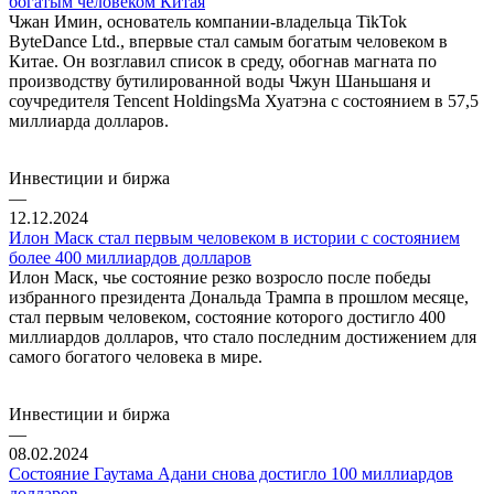
богатым человеком Китая
Чжан Имин, основатель компании-владельца TikTok
ByteDance Ltd., впервые стал самым богатым человеком в
Китае. Он возглавил список в среду, обогнав магната по
производству бутилированной воды Чжун Шаньшаня и
соучредителя Tencent HoldingsМа Хуатэна с состоянием в 57,5
миллиарда долларов.
Инвестиции и биржа
—
12.12.2024
Илон Маск стал первым человеком в истории с состоянием
более 400 миллиардов долларов
Илон Маск, чье состояние резко возросло после победы
избранного президента Дональда Трампа в прошлом месяце,
стал первым человеком, состояние которого достигло 400
миллиардов долларов, что стало последним достижением для
самого богатого человека в мире.
Инвестиции и биржа
—
08.02.2024
Состояние Гаутама Адани снова достигло 100 миллиардов
долларов