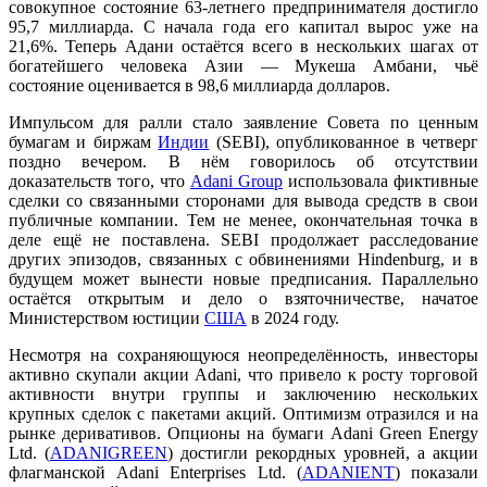
совокупное состояние 63-летнего предпринимателя достигло
95,7 миллиарда. С начала года его капитал вырос уже на
21,6%. Теперь Адани остаётся всего в нескольких шагах от
богатейшего человека Азии — Мукеша Амбани, чьё
состояние оценивается в 98,6 миллиарда долларов.
Импульсом для ралли стало заявление Совета по ценным
бумагам и биржам
Индии
(SEBI), опубликованное в четверг
поздно вечером. В нём говорилось об отсутствии
доказательств того, что
Adani Group
использовала фиктивные
сделки со связанными сторонами для вывода средств в свои
публичные компании. Тем не менее, окончательная точка в
деле ещё не поставлена. SEBI продолжает расследование
других эпизодов, связанных с обвинениями Hindenburg, и в
будущем может вынести новые предписания. Параллельно
остаётся открытым и дело о взяточничестве, начатое
Министерством юстиции
США
в 2024 году.
Несмотря на сохраняющуюся неопределённость, инвесторы
активно скупали акции Adani, что привело к росту торговой
активности внутри группы и заключению нескольких
крупных сделок с пакетами акций. Оптимизм отразился и на
рынке деривативов. Опционы на бумаги Adani Green Energy
Ltd. (
ADANIGREEN
) достигли рекордных уровней, а акции
флагманской Adani Enterprises Ltd. (
ADANIENT
) показали