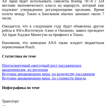
Air Japan будет использовать самолеты Boeing 787-8 с 324
местами экономического класса на маршруте, который еще
подлежит утверждению регулирующими органами. Время
полета между Токио и Бангкоком обычно занимает около 7
часов.
Ожидается, что в следующем году будут объявлены другие
рейсы в Юго-Восточную Азию и Океанию, заявил президент
Air Japan Хидэки Минегучи на брифинге в Токио.
Напомним, что компания ANA также владеет бюджетным
перевозчиком Peach.
Статистика по теме
Прогнозируемый ежегодный рост пассажирских
авиаперевозок, по регионам
Ведущие авиакомпании мира, по количеству пассажиров
Ведущие авиакомпании мира, по стоимости бренда
Инфографика по теме
Транспорт
—