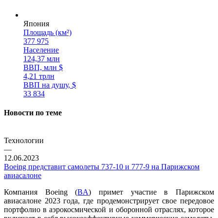
Япония
Площадь (км²)
377 975
Население
124,37 млн
ВВП, млн $
4,21 трлн
ВВП на душу, $
33 834
Новости по теме
Технологии
—
12.06.2023
Boeing представит самолеты 737-10 и 777-9 на Парижском
авиасалоне
Компания Boeing (
BA
) примет участие в Парижском
авиасалоне 2023 года, где продемонстрирует свое передовое
портфолио в аэрокосмической и оборонной отраслях, которое