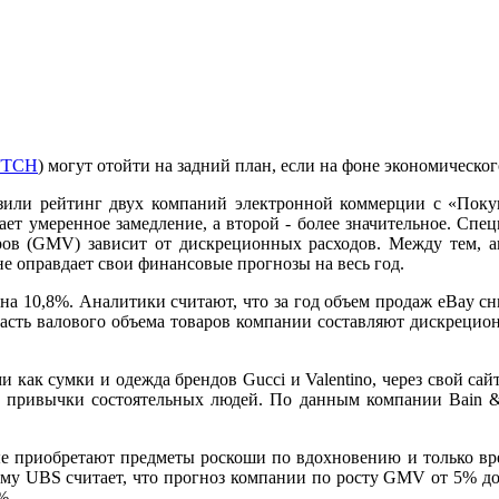
FTCH
) могут отойти на задний план, если на фоне экономическог
зили рейтинг двух компаний электронной коммерции с «Поку
ает умеренное замедление, а второй - более значительное. Спе
аров (GMV) зависит от дискреционных расходов. Между тем, а
 не оправдает свои финансовые прогнозы на весь год.
 на 10,8%. Аналитики считают, что за год объем продаж eBay сн
 часть валового объема товаров компании составляют дискрецио
 как сумки и одежда брендов Gucci и Valentino, через свой са
ие привычки состоятельных людей. По данным компании Bain &
орые приобретают предметы роскоши по вдохновению и только в
ому UBS считает, что прогноз компании по росту GMV от 5% до 
%.