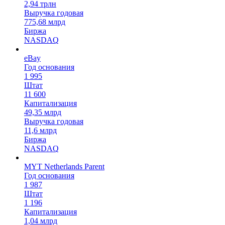
2,94 трлн
Выручка годовая
775,68 млрд
Биржа
NASDAQ
eBay
Год основания
1 995
Штат
11 600
Капитализация
49,35 млрд
Выручка годовая
11,6 млрд
Биржа
NASDAQ
MYT Netherlands Parent
Год основания
1 987
Штат
1 196
Капитализация
1,04 млрд