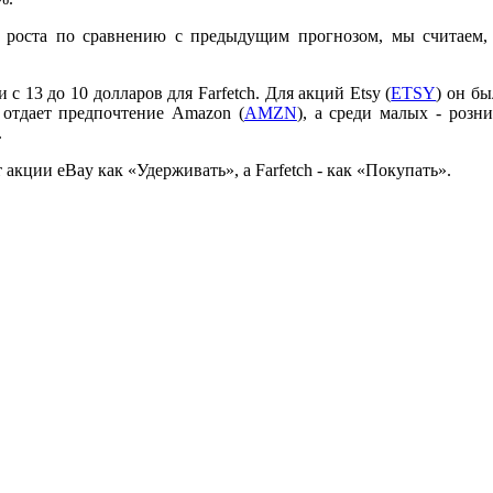
ие роста по сравнению с предыдущим прогнозом, мы считаем,
с 13 до 10 долларов для Farfetch. Для акций Etsy (
ETSY
) он б
отдает предпочтение Amazon (
AMZN
), а среди малых - розн
.
кции eBay как «Удерживать», а Farfetch - как «Покупать».