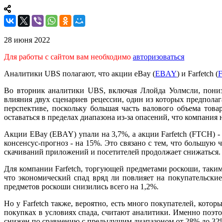
28 июня 2022
Для работы с сайтом вам необходимо
авторизоваться
Аналитики UBS полагают, что акции eBay (
EBAY
) и Farfetch (
Во вторник аналитики UBS, включая Ллойда Уолмсли, пони
влияния двух сценариев рецессии, один из которых предполаг
перспективе, поскольку большая часть валового объема тов
оставаться в пределах диапазона из-за опасений, что компания
Акции EBay (EBAY) упали на 3,7%, а акции Farfetch (FTCH) -
консенсус-прогноз - на 15%. Это связано с тем, что большую
скачиваний приложений и посетителей продолжает снижаться.
Для компании Farfetch, торгующей предметами роскоши, такими
что экономический спад вряд ли повлияет на покупательск
предметов роскоши снизились всего на 1,2%.
Но у Farfetch также, вероятно, есть много покупателей, кот
покупках в условиях спада, считают аналитики. Именно поэт
снижен по сравнению с предыдущим диапазоном от 28% до 32