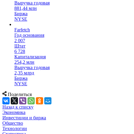
Выручка годовая
881,44 млн
Биржа
NYSE
Farfetch
Год основания
2 007
Штат
6 728
Капитализация
254,2 млн
Выручка годовая
2,35 млрд
Биржа
NYSE
Поделиться
Назад к списку
Экономика
Инвестиции и биржа
Общество
Технологии
Cтатистика