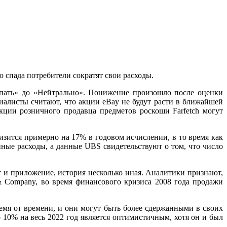
о спада потребители сократят свои расходы.
пать» до «Нейтрально». Понижение произошло после оценки
циалисты считают, что акции eBay не будут расти в ближайшей
кции розничного продавца предметов роскоши Farfetch могут
изится примерно на 17% в годовом исчислении, в то время как
нные расходы, а данные UBS свидетельствуют о том, что число
йт и приложение, история несколько иная. Аналитики признают,
 Company, во время финансового кризиса 2008 года продажи
ремя от времени, и они могут быть более сдержанными в своих
10% на весь 2022 год является оптимистичным, хотя он и был