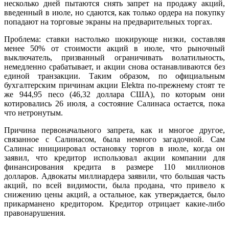
несколько дней пытаются снять запрет на продажу акций,
введенный в июле, но сдаются, как только ордера на покупку
попадают на торговые экраны на предварительных торгах.
Проблема: ставки настолько шокирующе низки, составляя
менее 50% от стоимости акций в июле, что рыночный
выключатель, призванный ограничивать волатильность,
немедленно срабатывает, и акции снова останавливаются без
единой транзакции. Таким образом, по официальным
бухгалтерским причинам акции Elektra по-прежнему стоят те
же 944,95 песо (46,32 доллара США), по которым они
котировались 26 июля, а состояние Салинаса остается, пока
что нетронутым.
Причина первоначального запрета, как и многое другое,
связанное с Салинасом, была немного загадочной. Сам
Салинас инициировал остановку торгов в июле, когда он
заявил, что кредитор использовал акции компании для
финансирования кредита в размере 110 миллионов
долларов. Адвокаты миллиардера заявили, что большая часть
акций, по всей видимости, была продана, что привело к
снижению цены акций, а остальное, как утверждается, было
прикарманено кредитором. Кредитор отрицает какие-либо
правонарушения.