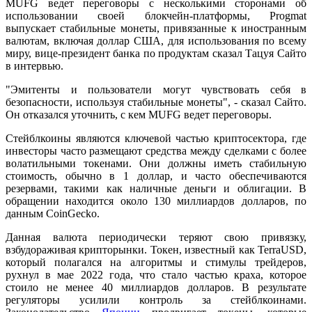
MUFG ведет переговоры с несколькими сторонами об
использовании своей блокчейн-платформы, Progmat
выпускает стабильные монеты, привязанные к иностранным
валютам, включая доллар США, для использования по всему
миру, вице-президент банка по продуктам сказал Тацуя Сайто
в интервью.
"Эмитенты и пользователи могут чувствовать себя в
безопасности, используя стабильные монеты", - сказал Сайто.
Он отказался уточнить, с кем MUFG ведет переговоры.
Стейблкоины являются ключевой частью криптосектора, где
инвесторы часто размещают средства между сделками с более
волатильными токенами. Они должны иметь стабильную
стоимость, обычно в 1 доллар, и часто обеспечиваются
резервами, такими как наличные деньги и облигации. В
обращении находится около 130 миллиардов долларов, по
данным CoinGecko.
Данная валюта периодически теряют свою привязку,
взбудораживая крипторынки. Токен, известный как TerraUSD,
который полагался на алгоритмы и стимулы трейдеров,
рухнул в мае 2022 года, что стало частью краха, которое
стоило не менее 40 миллиардов долларов. В результате
регуляторы усилили контроль за стейблкоинами.