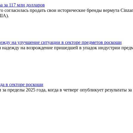
a за 117 млн долларов
то согласилась продать свои исторические бренды вермута Cinzan
ША).
адежду на улучшение ситуации в секторе предметов роскоши
зил надежду на возрождение пришедшей в упадок индустрии пред
да в секторе роскоши
а пределы 2025 года, когда в четверг опубликует результаты за