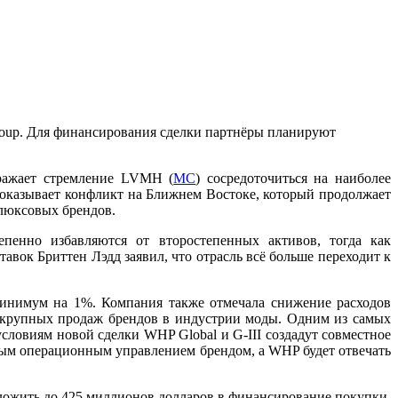
roup. Для финансирования сделки партнёры планируют
тражает стремление LVMH (
MC
) сосредоточиться на наиболее
оказывает конфликт на Ближнем Востоке, который продолжает
 люксовых брендов.
пенно избавляются от второстепенных активов, тогда как
вок Бриттен Лэдд заявил, что отрасль всё больше переходит к
инимум на 1%. Компания также отмечала снижение расходов
ю крупных продаж брендов в индустрии моды. Одним из самых
условиям новой сделки WHP Global и G-III создадут совместное
ьным операционным управлением брендом, а WHP будет отвечать
вложить до 425 миллионов долларов в финансирование покупки.