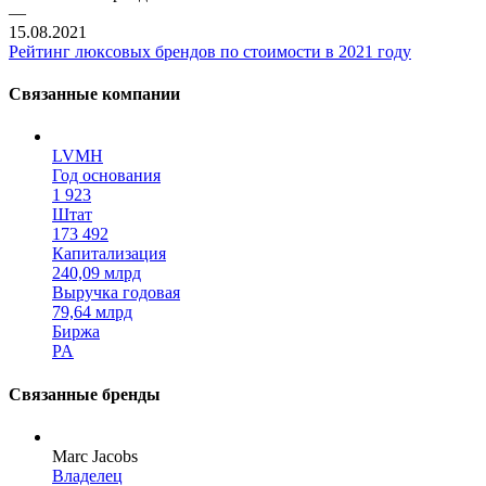
—
15.08.2021
Рейтинг люксовых брендов по стоимости в 2021 году
Связанные компании
LVMH
Год основания
1 923
Штат
173 492
Капитализация
240,09 млрд
Выручка годовая
79,64 млрд
Биржа
PA
Связанные бренды
Marc Jacobs
Владелец