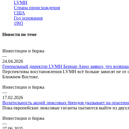
LVMH
Страна происхождения
США
Год основания
1993
Новости по теме
Инвестиции и биржа
—
24.04.2026
Генеральный директор LVMH Бернар Арно заявил, что возвраще
Перспективы восстановления LVMH всё больше зависят не от сп
Ближнем Востоке.
Инвестиции и биржа
—
17.02.2026
Волатильность акций люксовых брендов указывает на опасени
Пока европейские люксовые гиганты пытаются выйти из двухле
Инвестиции и биржа
—
27.06.2025