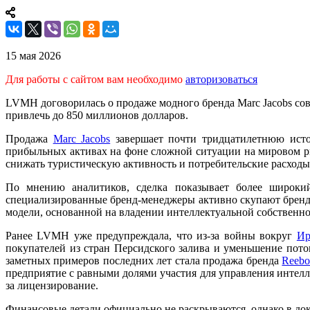
15 мая 2026
Для работы с сайтом вам необходимо
авторизоваться
LVMH договорилась о продаже модного бренда Marc Jacobs со
привлечь до 850 миллионов долларов.
Продажа
Marc Jacobs
завершает почти тридцатилетнюю исто
прибыльных активах на фоне сложной ситуации на мировом р
снижать туристическую активность и потребительские расходы
По мнению аналитиков, сделка показывает более широкий
специализированные бренд-менеджеры активно скупают бренды 
модели, основанной на владении интеллектуальной собственн
Ранее LVMH уже предупреждала, что из-за войны вокруг
Ир
покупателей из стран Персидского залива и уменьшение пот
заметных примеров последних лет стала продажа бренда
Reeb
предприятие с равными долями участия для управления интелл
за лицензирование.
Финансовые детали официально не раскрываются, однако в док