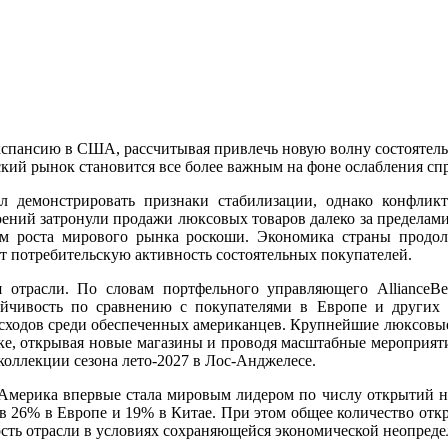
кспансию в США, рассчитывая привлечь новую волну состоятель
ский рынок становится все более важным на фоне ослабления спр
л демонстрировать признаки стабилизации, однако конфлик
ений затронули продажи люксовых товаров далеко за пределам
м роста мирового рынка роскоши. Экономика страны продол
т потребительскую активность состоятельных покупателей.
 отрасли. По словам портфельного управляющего AllianceBe
йчивость по сравнению с покупателями в Европе и других
асходов среди обеспеченных американцев. Крупнейшие люксовы
е, открывая новые магазины и проводя масштабные мероприят
коллекции сезона лето-2027 в Лос-Анджелесе.
 Америка впервые стала мировым лидером по числу открытий н
в 26% в Европе и 19% в Китае. При этом общее количество откр
ость отрасли в условиях сохраняющейся экономической неопред