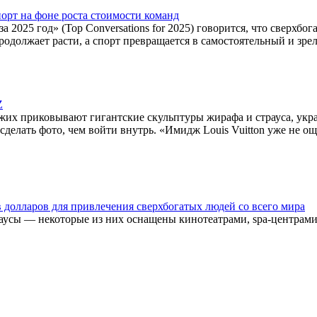
орт на фоне роста стоимости команд
 2025 год» (Top Conversations for 2025) говорится, что сверхб
одолжает расти, а спорт превращается в самостоятельный и зре
Z
ожих приковывают гигантские скульптуры жирафа и страуса, ук
 сделать фото, чем войти внутрь. «Имидж Louis Vuitton уже не
долларов для привлечения сверхбогатых людей со всего мира
аусы — некоторые из них оснащены кинотеатрами, spa-центрами