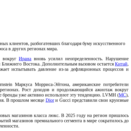
ных клиентов, разбогатевших благодаря буму искусственного
оса в других регионах мира.
т вокруг
Ирана
вновь усилил неопределенность. Нарушение
и Ближнего Востока. Дополнительным вызовом остается
Китай
,
жает испытывать давление из-за дефляционных процессов и
rnstein Маркуса Морриса-Эйтона, американские потребители
 регионах. Рост доходов и продолжающийся ажиотаж вокруг
е бренды уже активно используют эту тенденцию. LVMH (
MC
),
ия. В прошлом месяце
Dior
и Gucci представили свои круизные
овых магазинов класса люкс. В 2025 году на регион пришлось
ытий магазинов премиального сегмента в мире сократилось до
еленности.