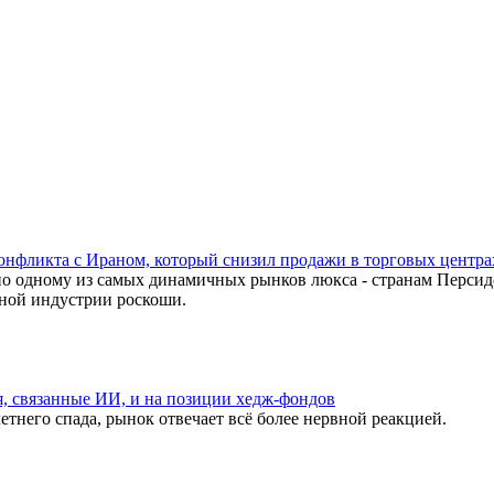
онфликта с Ираном, который снизил продажи в торговых центр
о одному из самых динамичных рынков люкса - странам Персид
ьной индустрии роскоши.
я, связанные ИИ, и на позиции хедж-фондов
тнего спада, рынок отвечает всё более нервной реакцией.