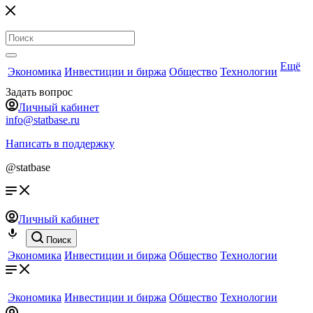
Ещё
Экономика
Инвестиции и биржа
Общество
Технологии
Задать вопрос
Личный кабинет
info@statbase.ru
Написать в поддержку
@statbase
Личный кабинет
Поиск
Экономика
Инвестиции и биржа
Общество
Технологии
Экономика
Инвестиции и биржа
Общество
Технологии