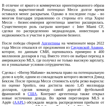
В отличие от яркого и коммерчески ориентированного образа
Роналду, маркетинговый потенциал Месси долгое время
оставался менее раскрытым. Однако в последние годы - во
многом благодаря управлению со стороны его отца Хорхе
Месси - бизнес-империя аргентинца заметно расширилась.
Существенную роль сыграли контракт с Inter Miami CF,
сделки по распределению медиадоходов, инвестиции в
недвижимость и участие в ресторанном бизнесе.
После победы сборной
Аргентины
на чемпионате мира 2022
года Месси отказался от предложения из
Саудовской Аравии
,
которое, по данным СМИ, оценивалось примерно в 400
миллионов долларов в год. Вместо этого он выбрал переход в
американскую MLS, где получил не только высокую зарплату,
но и уникальные условия сотрудничества.
Сделка с «Интер Майами» включала право на потенциальную
долю в клубе, одним из совладельцев которого является Дэвид
Бекхэм. После прихода Месси стоимость клуба резко выросла:
по оценке Sportico, она достигла около 1,45 миллиарда
долларов, сделав команду самой дорогой футбольной
франшизой в
США
. Контракт аргентинца также открыл
новые источники дохода. Во время переговоров MLS и
Apple (
AAPL
) обсуждали модель распределения прибыли от