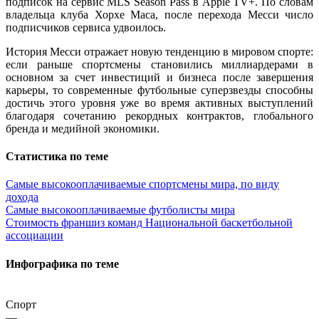
подписок на сервис MLS Season Pass в Apple TV+. По словам
владельца клуба Хорхе Маса, после перехода Месси число
подписчиков сервиса удвоилось.
История Месси отражает новую тенденцию в мировом спорте:
если раньше спортсмены становились миллиардерами в
основном за счет инвестиций и бизнеса после завершения
карьеры, то современные футбольные суперзвезды способны
достичь этого уровня уже во время активных выступлений
благодаря сочетанию рекордных контрактов, глобального
бренда и медийной экономики.
Статистика по теме
Самые высокооплачиваемые спортсмены мира, по виду
дохода
Самые высокооплачиваемые футболисты мира
Стоимость франшиз команд Национальной баскетбольной
ассоциации
Инфографика по теме
Спорт
—