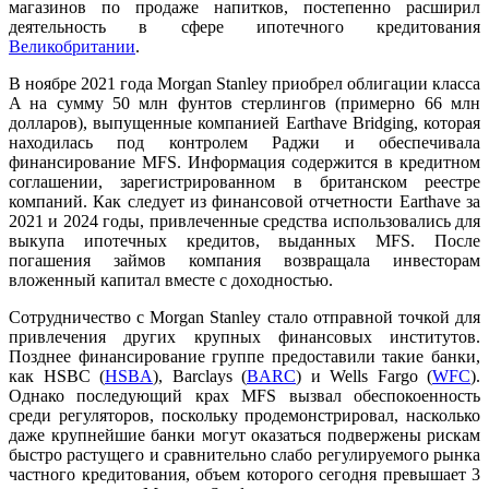
магазинов по продаже напитков, постепенно расширил
деятельность в сфере ипотечного кредитования
Великобритании
.
В ноябре 2021 года Morgan Stanley приобрел облигации класса
A на сумму 50 млн фунтов стерлингов (примерно 66 млн
долларов), выпущенные компанией Earthave Bridging, которая
находилась под контролем Раджи и обеспечивала
финансирование MFS. Информация содержится в кредитном
соглашении, зарегистрированном в британском реестре
компаний. Как следует из финансовой отчетности Earthave за
2021 и 2024 годы, привлеченные средства использовались для
выкупа ипотечных кредитов, выданных MFS. После
погашения займов компания возвращала инвесторам
вложенный капитал вместе с доходностью.
Сотрудничество с Morgan Stanley стало отправной точкой для
привлечения других крупных финансовых институтов.
Позднее финансирование группе предоставили такие банки,
как HSBC (
HSBA
), Barclays (
BARC
) и Wells Fargo (
WFC
).
Однако последующий крах MFS вызвал обеспокоенность
среди регуляторов, поскольку продемонстрировал, насколько
даже крупнейшие банки могут оказаться подвержены рискам
быстро растущего и сравнительно слабо регулируемого рынка
частного кредитования, объем которого сегодня превышает 3