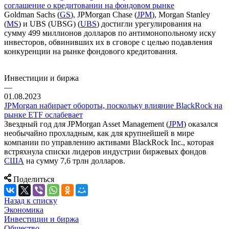
соглашение о кредитовании на фондовом рынке
Goldman Sachs (
GS
), JPMorgan Chase (
JPM
), Morgan Stanley
(
MS
) и UBS (UBSG) (
UBS
) достигли урегулирования на
сумму 499 миллионов долларов по антимонопольному иску
инвесторов, обвинивших их в сговоре с целью подавления
конкуренции на рынке фондового кредитования.
Инвестиции и биржа
—
01.08.2023
JPMorgan набирает обороты, поскольку влияние BlackRock на
рынке ETF ослабевает
Звездный год для JPMorgan Asset Management (
JPM
) оказался
необычайно прохладным, как для крупнейшей в мире
компании по управлению активами BlackRock Inc., которая
встряхнула списки лидеров индустрии биржевых фондов
США
на сумму 7,6 трлн долларов.
Поделиться
Назад к списку
Экономика
Инвестиции и биржа
Общество