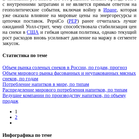
с внутренними затратами и не является прямым ответом на
геополитические события, включая войну в
Иране
, которая
уже оказала влияние на мировые цены на энергоресурсы и
цепочки поставок. PepsiCo (
PEP
) ранее отчиталась лучше
ожиданий Уолл-стрит, чему способствовала стабилизация цен
на снеки в
США
и гибкая ценовая политика, однако текущий
рост расходов вновь усиливает давление на маржу в сегменте
закусок.
Статистика по теме
Объем рынка соленых снеков в России, по годам, прогноз
Объем мирового рынка фасованных и неупакованных мясных
снеков, по годам
Потребление напитков в мире, по типам
Распределение мирового потребления напитков, по типам
Ведущие компании по производству напитков, по объему
продаж
1
2
Инфографика по теме