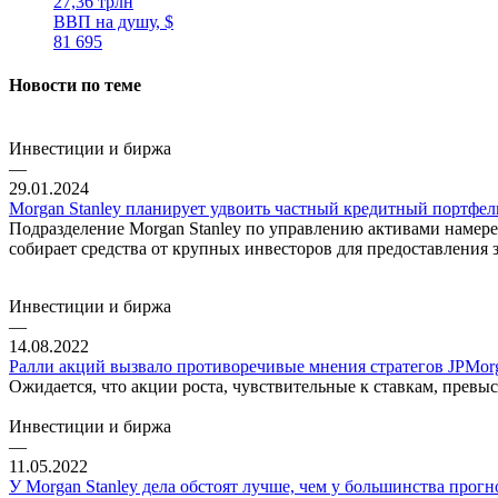
27,36 трлн
ВВП на душу, $
81 695
Новости по теме
Инвестиции и биржа
—
29.01.2024
Morgan Stanley планирует удвоить частный кредитный портфел
Подразделение Morgan Stanley по управлению активами намере
собирает средства от крупных инвесторов для предоставления
Инвестиции и биржа
—
14.08.2022
Ралли акций вызвало противоречивые мнения стратегов JPMorg
Ожидается, что акции роста, чувствительные к ставкам, прев
Инвестиции и биржа
—
11.05.2022
У Morgan Stanley дела обстоят лучше, чем у большинства прог