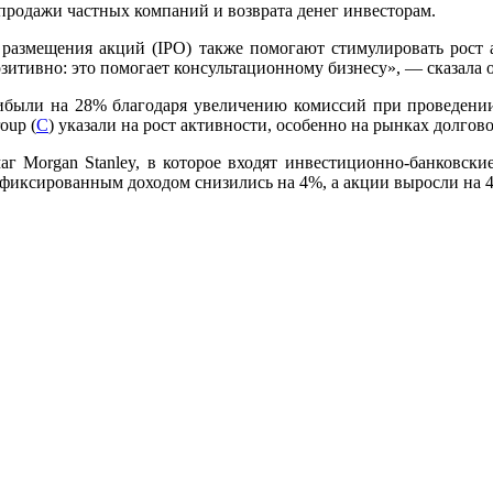
продажи частных компаний и возврата денег инвесторам.
азмещения акций (IPO) также помогают стимулировать рост ак
итивно: это помогает консультационному бизнесу», — сказала о
ибыли на 28% благодаря увеличению комиссий при проведении 
roup (
C
) указали на рост активности, особенно на рынках долгов
г Morgan Stanley, в которое входят инвестиционно-банковски
и фиксированным доходом снизились на 4%, а акции выросли на 