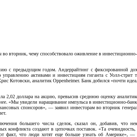
 во вторник, чему способствовало оживление в инвестиционно-б
ию с предыдущим годом. Андеррайтинг с фиксированной дохо
о управлению активами и инвестициям гиганта с Уолл-стрит т
рис Котовски, аналитик Oppenheimer. Банк добился «почти идеаль
ила 2,02 доллара на акцию, превысив среднюю оценку аналитик
нее. «Мы увидели наращивание импульса в инвестиционно-банков
нансовых спонсоров», — заявил инвесторам во вторник генера
ет.
лючения большего числа сделок, сказал он, добавив, что н
ных конфликта создают в цепочках поставок. «Та очевидность
тот факт, что люди хотят еще больше узнать об Америке», —