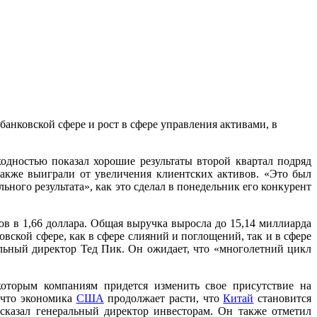
анковской сфере и рост в сфере управления активами, в
дностью показал хорошие результаты второй квартал подряд
акже выиграли от увеличения клиентских активов. «Это был
ного результата», как это сделал в понедельник его конкурент
ов в 1,66 доллара. Общая выручка выросла до 15,14 миллиарда
ской сфере, как в сфере слияний и поглощений, так и в сфере
льный директор Тед Пик. Он ожидает, что «многолетний цикл
екоторым компаниям придется изменить свое присутствие на
, что экономика
США
продолжает расти, что
Китай
становится
 сказал генеральный директор инвесторам. Он также отметил