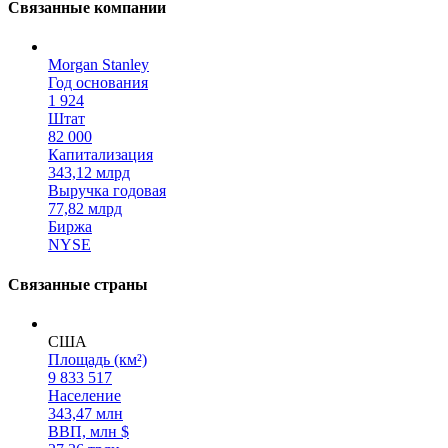
Связанные компании
Morgan Stanley
Год основания
1 924
Штат
82 000
Капитализация
343,12 млрд
Выручка годовая
77,82 млрд
Биржа
NYSE
Связанные страны
США
Площадь (км²)
9 833 517
Население
343,47 млн
ВВП, млн $