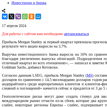
Инвестиции и биржа
17 апреля 2024
Для работы с сайтом вам необходимо
авторизоваться
Прибыль Morgan Stanley за первый квартал превзошла прогнозы
результате чего акции выросли на 3,7%.
Выручка инвестиционного банка выросла на 16% по сравнен
благодаря увеличению выпуска облигаций. Подразделения п
отличный квартал во всех отношениях», — написал в заметке К
Goldman Sachs, добавил Котовски.
Согласно данным LSEG, прибыль Morgan Stanley (
MS
) состав
долларов по сравнению с 14,5 миллиардами долларов годом ра
андеррайтинга среди корпоративных клиентов и клиентов-фи
слияний и поглощений» начнется сейчас и продлится от 3 до 5 л
Геополитические риски могут даже создать стимул для зак
международном рынке отчасти из-за сбоев, которые два круп
слабее, некоторые регионы Европы - слабее, подчеркивает 