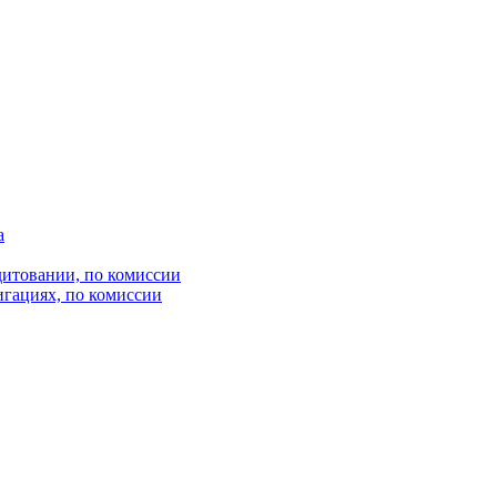
а
итовании, по комиссии
гациях, по комиссии