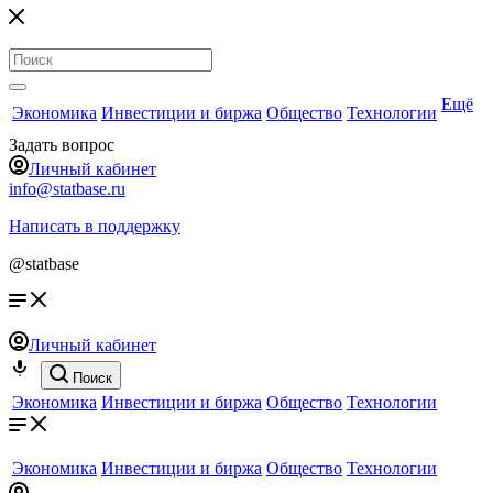
Ещё
Экономика
Инвестиции и биржа
Общество
Технологии
Задать вопрос
Личный кабинет
info@statbase.ru
Написать в поддержку
@statbase
Личный кабинет
Поиск
Экономика
Инвестиции и биржа
Общество
Технологии
Экономика
Инвестиции и биржа
Общество
Технологии