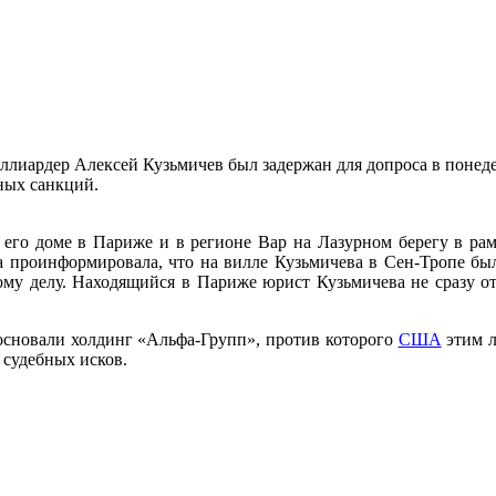
иллиардер Алексей Кузьмичев был задержан для допроса в понед
ных санкций.
 его доме в Париже и в регионе Вар на Лазурном берегу в рам
а проинформировала, что на вилле Кузьмичева в Сен-Тропе бы
ому делу. Находящийся в Париже юрист Кузьмичева не сразу от
основали холдинг «Альфа-Групп», против которого
США
этим л
 судебных исков.