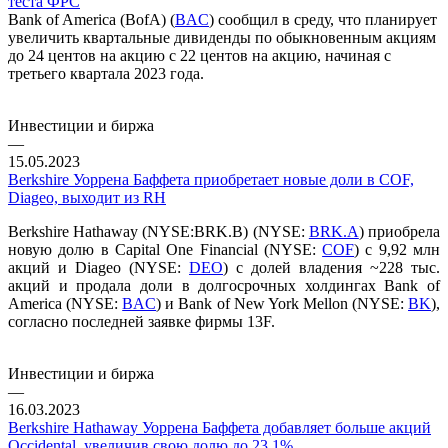
теста ФРС
Bank of America (BofA) (
BAC
) сообщил в среду, что планирует
увеличить квартальные дивиденды по обыкновенным акциям
до 24 центов на акцию с 22 центов на акцию, начиная с
третьего квартала 2023 года.
Инвестиции и биржа
—
15.05.2023
Berkshire Уоррена Баффета приобретает новые доли в COF,
Diageo, выходит из RH
Berkshire Hathaway (NYSE:BRK.B) (NYSE:
BRK.A
) приобрела
новую долю в Capital One Financial (NYSE:
COF
) с 9,92 млн
акций и Diageo (NYSE:
DEO
) с долей владения ~228 тыс.
акций и продала доли в долгосрочных холдингах Bank of
America (NYSE:
BAC
) и Bank of New York Mellon (NYSE:
BK
),
согласно последней заявке фирмы 13F.
Инвестиции и биржа
—
16.03.2023
Berkshire Hathaway Уоррена Баффета добавляет больше акций
Occidental, увеличив свою долю до 23,1%