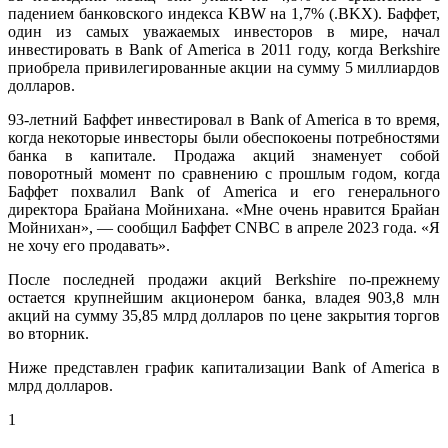
падением банковского индекса KBW на 1,7% (.BKX). Баффет,
один из самых уважаемых инвесторов в мире, начал
инвестировать в Bank of America в 2011 году, когда Berkshire
приобрела привилегированные акции на сумму 5 миллиардов
долларов.
93-летний Баффет инвестировал в Bank of America в то время,
когда некоторые инвесторы были обеспокоены потребностями
банка в капитале.
Продажа акций знаменует собой
поворотный момент по сравнению с прошлым годом, когда
Баффет похвалил Bank of America и его генерального
директора Брайана Мойнихана.
«Мне очень нравится Брайан
Мойнихан», — сообщил Баффет CNBC в апреле 2023 года. «Я
не хочу его продавать».
После последней продажи акций Berkshire по-прежнему
остается крупнейшим акционером банка, владея 903,8 млн
акций на сумму 35,85 млрд долларов по цене закрытия торгов
во вторник.
Ниже представлен график капитализации Bank of America в
млрд долларов.
1