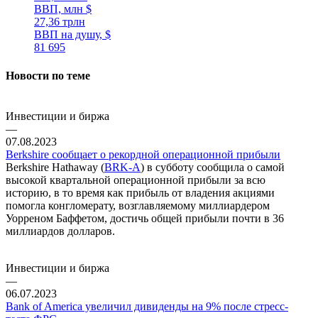
ВВП, млн $
27,36 трлн
ВВП на душу, $
81 695
Новости по теме
Инвестиции и биржа
—
07.08.2023
Berkshire сообщает о рекордной операционной прибыли
Berkshire Hathaway (
BRK-A
) в субботу сообщила о самой
высокой квартальной операционной прибыли за всю
историю, в то время как прибыль от владения акциями
помогла конгломерату, возглавляемому миллиардером
Уорреном Баффетом, достичь общей прибыли почти в 36
миллиардов долларов.
Инвестиции и биржа
—
06.07.2023
Bank of America увеличил дивиденды на 9% после стресс-