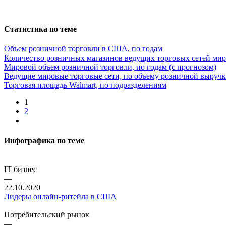
Статистика по теме
Объем розничной торговли в США, по годам
Количество розничных магазинов ведущих торговых сетей мир
Мировой объем розничной торговли, по годам (с прогнозом)
Ведущие мировые торговые сети, по объему розничной выруч
Торговая площадь Walmart, по подразделениям
1
2
Инфографика по теме
IT бизнес
—
22.10.2020
Лидеры онлайн-ритейла в США
Потребительский рынок
—