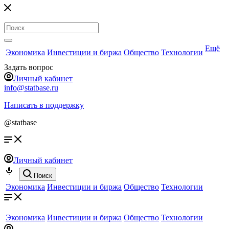
Ещё
Экономика
Инвестиции и биржа
Общество
Технологии
Задать вопрос
Личный кабинет
info@statbase.ru
Написать в поддержку
@statbase
Личный кабинет
Поиск
Экономика
Инвестиции и биржа
Общество
Технологии
Экономика
Инвестиции и биржа
Общество
Технологии