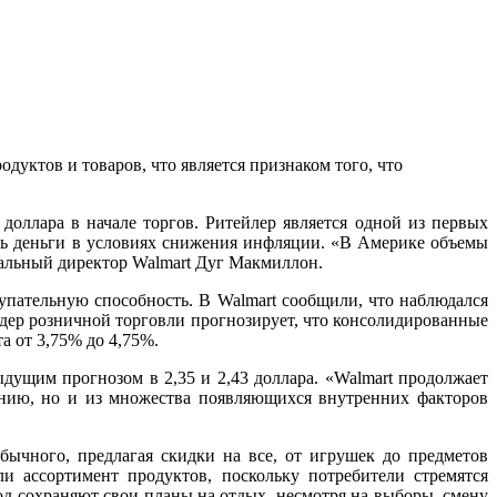
дуктов и товаров, что является признаком того, что
доллара в начале торгов. Ритейлер является одной из первых
ить деньги в условиях снижения инфляции. «В Америке объемы
еральный директор Walmart Дуг Макмиллон.
упательную способность. В Walmart сообщили, что наблюдался
идер розничной торговли прогнозирует, что консолидированные
а от 3,75% до 4,75%.
ыдущим прогнозом в 2,35 и 2,43 доллара. «Walmart продолжает
жению, но и из множества появляющихся внутренних факторов
бычного, предлагая скидки на все, от игрушек до предметов
и ассортимент продуктов, поскольку потребители стремятся
од сохраняют свои планы на отдых, несмотря на выборы, смену