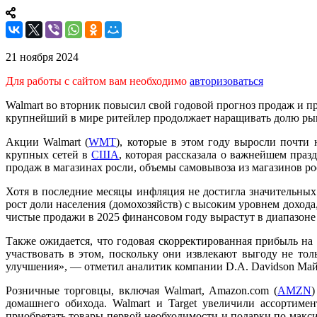
21 ноября 2024
Для работы с сайтом вам необходимо
авторизоваться
Walmart во вторник повысил свой годовой прогноз продаж и пр
крупнейший в мире ритейлер продолжает наращивать долю ры
Акции Walmart (
WMT
), которые в этом году выросли почти 
крупных сетей в
США
, которая рассказала о важнейшем пра
продаж в магазинах росли, объемы самовывоза из магазинов ро
Хотя в последние месяцы инфляция не достигла значительных
рост доли населения (домохозяйств) с высоким уровнем доход
чистые продажи в 2025 финансовом году вырастут в диапазоне
Также ожидается, что годовая скорректированная прибыль на 
участвовать в этом, поскольку они извлекают выгоду не то
улучшения», — отметил аналитик компании D.A. Davidson Май
Розничные торговцы, включая Walmart, Amazon.com (
AMZN
)
домашнего обихода. Walmart и Target увеличили ассортиме
приобретать товары первой необходимости и подарки по макси