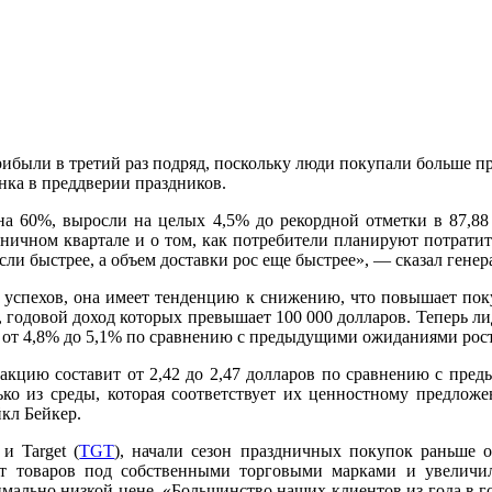
ибыли в третий раз подряд, поскольку люди покупали больше про
нка в преддверии праздников.
на 60%, выросли на целых 4,5% до рекордной отметки в 87,88 
здничном квартале и о том, как потребители планируют потрат
сли быстрее, а объем доставки рос еще быстрее», — сказал ген
 успехов, она имеет тенденцию к снижению, что повышает пок
а, годовой доход которых превышает 100 000 долларов. Теперь л
 от 4,8% до 5,1% по сравнению с предыдущими ожиданиями рост
акцию составит от 2,42 до 2,47 долларов по сравнению с пред
лько из среды, которая соответствует их ценностному предло
кл Бейкер.
 и Target (
TGT
), начали сезон праздничных покупок раньше о
нт товаров под собственными торговыми марками и увеличил
мально низкой цене. «Большинство наших клиентов из года в г