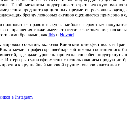
ии. Такой механизм подчеркивает стратегическую важност
амедления продаж традиционных предметов роскоши - одежды, 
инадлежащих бренду люксовых активов оценивается примерно в о
оспользоваться правом выкупа, наиболее вероятным покупат
го направления также имеет стратегическое значение, поскол
го такими брендами, как
Ibis
и
Novotel
.
х мировых событий, включая Каннский кинофестиваль и Гран
 Как отмечает профессор швейцарской школы гостиничного биз
илегий, где даже уровень пропуска способен подчеркнуть п
люкс. Интерьеры судна оформлены с использованием продукции 
проекта к крупнейшей мировой группе товаров класса люкс.
ков в Instagram