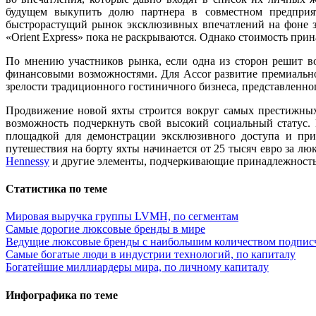
будущем выкупить долю партнера в совместном предприят
быстрорастущий рынок эксклюзивных впечатлений на фоне з
«Orient Express» пока не раскрываются. Однако стоимость пр
По мнению участников рынка, если одна из сторон решит в
финансовыми возможностями. Для Accor развитие премиально
зрелости традиционного гостиничного бизнеса, представленно
Продвижение новой яхты строится вокруг самых престижны
возможность подчеркнуть свой высокий социальный статус.
площадкой для демонстрации эксклюзивного доступа и прив
путешествия на борту яхты начинается от 25 тысяч евро за 
Hennessy
и другие элементы, подчеркивающие принадлежность 
Статистика по теме
Мировая выручка группы LVMH, по сегментам
Самые дорогие люксовые бренды в мире
Ведущие люксовые бренды с наибольшим количеством подписчи
Самые богатые люди в индустрии технологий, по капиталу
Богатейшие миллиардеры мира, по личному капиталу
Инфографика по теме