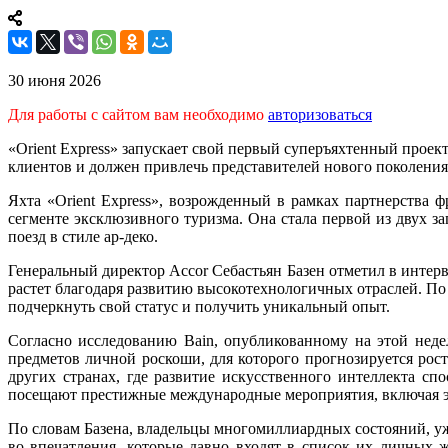
30 июня 2026
Для работы с сайтом вам необходимо
авторизоваться
«Orient Express» запускает свой первый суперъяхтенный прое
клиентов и должен привлечь представителей нового поколени
Яхта «Orient Express», возрожденный в рамках партнерства 
сегменте эксклюзивного туризма. Она стала первой из двух з
поезд в стиле ар-деко.
Генеральный директор Accor Себастьян Базен отметил в интер
растет благодаря развитию высокотехнологичных отраслей. По
подчеркнуть свой статус и получить уникальный опыт.
Согласно исследованию Bain, опубликованному на этой неде
предметов личной роскоши, для которого прогнозируется рос
других странах, где развитие искусственного интеллекта с
посещают престижные международные мероприятия, включая 
По словам Базена, владельцы многомиллиардных состояний, уж
во впечатления, которые давно входят в список их личных