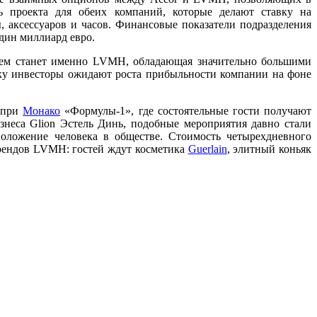
ь проекта для обеих компаний, которые делают ставку на
аксессуаров и часов. Финансовые показатели подразделения
дин миллиард евро.
елем станет именно LVMH, обладающая значительно большими
ьку инвесторы ожидают роста прибыльности компании на фоне
-при
Монако
«Формулы-1», где состоятельные гости получают
неса Glion Эстель Динь, подобные мероприятия давно стали
оложение человека в обществе. Стоимость четырехдневного
брендов LVMH: гостей ждут косметика
Guerlain
, элитный коньяк