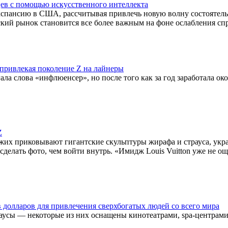
ев с помощью искусственного интеллекта
кспансию в США, рассчитывая привлечь новую волну состоятель
ский рынок становится все более важным на фоне ослабления спр
 привлекая поколение Z на лайнеры
 слова «инфлюенсер», но после того как за год заработала око
Z
ожих приковывают гигантские скульптуры жирафа и страуса, ук
 сделать фото, чем войти внутрь. «Имидж Louis Vuitton уже не
долларов для привлечения сверхбогатых людей со всего мира
аусы — некоторые из них оснащены кинотеатрами, spa-центрами