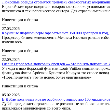
Люксовые бренды стремятся привлечь сверхбогатых американц
Европейские производители товаров класса люкс усиливают э
интеллекта и технологического сектора. Для отрасли американ
Инвестиции и биржа
—
27.03.2026
Круизные инфлюенсеры зарабатывают 350 000 долларов в год,
Профессор бизнес-менеджмента Мелисса Ньюман раньше избегала
изменилось.
Инвестиции и биржа
—
22.09.2025
Главная проблема люксовых брендов — это понять поколение 
У входа в нью-йоркский флагман Louis Vuitton внимание прох
французов Флера Арбеля и Кристофа Кайруза это скорее повод
«Пора придумать что-то новое, более оригинальное».
Инвестиции и биржа
—
05.02.2025
В Дубае появились новые особняки стоимостью 100 миллионов 
Дубай продолжает строить новые роскошные особняки и пентх
привлекают миллионеров со всего мира.