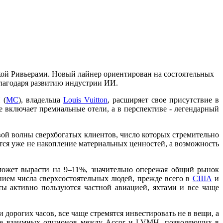
ской Ривьерами. Новый лайнер ориентирован на состоятельных
благодаря развитию индустрии ИИ.
 (
MC
), владельца
Louis Vuitton
, расширяет свое присутствие в
е включает премиальные отели, а в перспективе - легендарный
вой волны сверхбогатых клиентов, число которых стремительно
тся уже не накопление материальных ценностей, а возможность
 может вырасти на 9–11%, значительно опережая общий рынок
нием числа сверхсостоятельных людей, прежде всего в
США
и
ты активно пользуются частной авиацией, яхтами и все чаще
орогих часов, все чаще стремятся инвестировать не в вещи, а
ание взаимных опционов между Accor и LVMH, позволяющих в