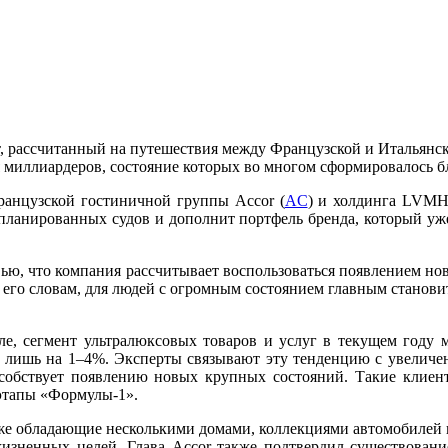
кт, рассчитанный на путешествия между Французской и Итальян
я миллиардеров, состояние которых во многом сформировалось 
французской гостиничной группы Accor (
AC
) и холдинга LVMH
апланированных судов и дополнит портфель бренда, который уж
вью, что компания рассчитывает воспользоваться появлением но
 его словам, для людей с огромным состоянием главным станови
ле, сегмент ультралюксовых товаров и услуг в текущем году
т лишь на 1–4%. Эксперты связывают эту тенденцию с увеличе
пособствует появлению новых крупных состояний. Такие клиен
этапы «Формулы-1».
е обладающие несколькими домами, коллекциями автомобилей и д
 жизненных целей. Глава Accor также подтвердил существов