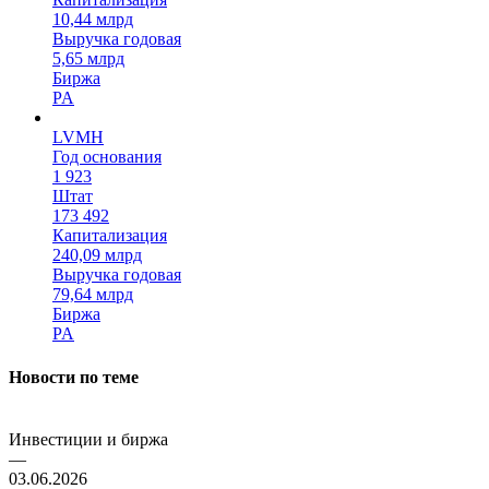
10,44 млрд
Выручка годовая
5,65 млрд
Биржа
PA
LVMH
Год основания
1 923
Штат
173 492
Капитализация
240,09 млрд
Выручка годовая
79,64 млрд
Биржа
PA
Новости по теме
Инвестиции и биржа
—
03.06.2026