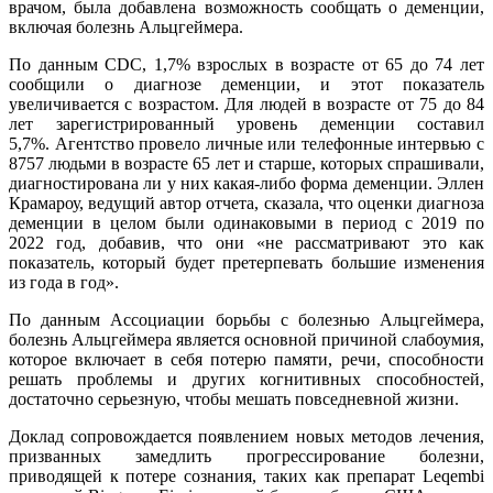
врачом, была добавлена возможность сообщать о деменции,
включая болезнь Альцгеймера.
По данным CDC, 1,7% взрослых в возрасте от 65 до 74 лет
сообщили о диагнозе деменции, и этот показатель
увеличивается с возрастом. Для людей в возрасте от 75 до 84
лет зарегистрированный уровень деменции составил
5,7%. Агентство провело личные или телефонные интервью с
8757 людьми в возрасте 65 лет и старше, которых спрашивали,
диагностирована ли у них какая-либо форма деменции. Эллен
Крамароу, ведущий автор отчета, сказала, что оценки диагноза
деменции в целом были одинаковыми в период с 2019 по
2022 год, добавив, что они «не рассматривают это как
показатель, который будет претерпевать большие изменения
из года в год».
По данным Ассоциации борьбы с болезнью Альцгеймера,
болезнь Альцгеймера является основной причиной слабоумия,
которое включает в себя потерю памяти, речи, способности
решать проблемы и других когнитивных способностей,
достаточно серьезную, чтобы мешать повседневной жизни.
Доклад сопровождается появлением новых методов лечения,
призванных замедлить прогрессирование болезни,
приводящей к потере сознания, таких как препарат Leqembi