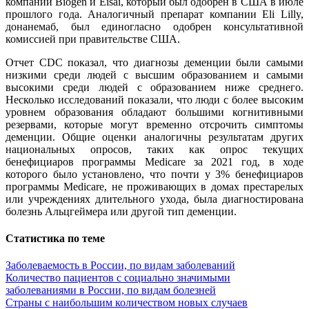
компаний Biogen и Eisai, который был одобрен в США в июле
прошлого года. Аналогичный препарат компании Eli Lilly,
донанемаб, был единогласно одобрен консультативной
комиссией при правительстве США.
Отчет CDC показал, что диагнозы деменции были самыми
низкими среди людей с высшим образованием и самыми
высокими среди людей с образованием ниже среднего.
Несколько исследований показали, что люди с более высоким
уровнем образования обладают большими когнитивными
резервами, которые могут временно отсрочить симптомы
деменции. Общие оценки аналогичны результатам других
национальных опросов, таких как опрос текущих
бенефициаров программы Medicare за 2021 год, в ходе
которого было установлено, что почти у 3% бенефициаров
программы Medicare, не проживающих в домах престарелых
или учреждениях длительного ухода, была диагностирована
болезнь Альцгеймера или другой тип деменции.
Статистика по теме
Заболеваемость в России, по видам заболеваний
Количество пациентов с социально значимыми
заболеваниями в России, по видам болезней
Страны с наибольшим количеством новых случаев