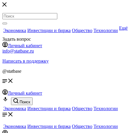
Ещё
Экономика
Инвестиции и биржа
Общество
Технологии
Задать вопрос
Личный кабинет
info@statbase.ru
Написать в поддержку
@statbase
Личный кабинет
Поиск
Экономика
Инвестиции и биржа
Общество
Технологии
Экономика
Инвестиции и биржа
Общество
Технологии