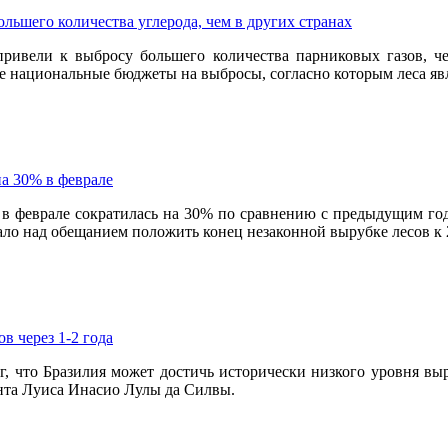
льшего количества углерода, чем в других странах
ривели к выбросу большего количества парниковых газов, ч
ние национальные бюджеты на выбросы, согласно которым леса я
на 30% в феврале
 в феврале сократилась на 30% по сравнению с предыдущим год
ло над обещанием положить конец незаконной вырубке лесов к 2
в через 1-2 года
г, что Бразилия может достичь исторически низкого уровня выр
нта Луиса Инасио Лулы да Силвы.