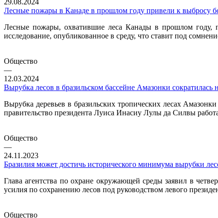
29.08.2024
Лесные пожары в Канаде в прошлом году привели к выбросу бо
Лесные пожары, охватившие леса Канады в прошлом году, п
исследование, опубликованное в среду, что ставит под сомне
Общество
—
12.03.2024
Вырубка лесов в бразильском бассейне Амазонки сократилась 
Вырубка деревьев в бразильских тропических лесах Амазонки
правительство президента Луиса Инасиу Лулы да Силвы работа
Общество
—
24.11.2023
Бразилия может достичь исторического минимума вырубки лесо
Глава агентства по охране окружающей среды заявил в четвер
усилия по сохранению лесов под руководством левого президе
Общество