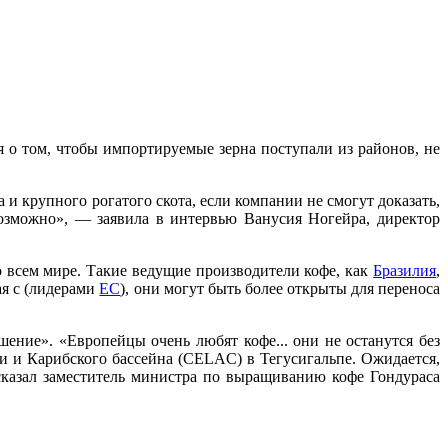
 о том, чтобы импортируемые зерна поступали из районов, не
а и крупного рогатого скота, если компании не смогут доказать,
возможно», — заявила в интервью Ванусия Ногейра, директор
о всем мире. Такие ведущие производители кофе, как
Бразилия
,
ая с (лидерами
ЕС
), они могут быть более открыты для переноса
шение». «Европейцы очень любят кофе... они не останутся без
и и Карибского бассейна (CELAC) в Тегусигальпе. Ожидается,
сказал заместитель министра по выращиванию кофе Гондураса