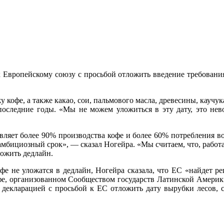
 Европейскому союзу с просьбой отложить введение требования
у кофе, а также какао, сои, пальмового масла, древесины, каучук
в последние годы. «Мы не можем уложиться в эту дату, это не
авляет более 90% производства кофе и более 60% потребления в
амбициозный срок», — сказал Ногейра. «Мы считаем, что, работ
ложить дедлайн.
е не уложатся в дедлайн, Ногейра сказала, что ЕС «найдет ре
фе, организованном Сообществом государств Латинской Америк
 декларацией с просьбой к ЕС отложить дату вырубки лесов, 