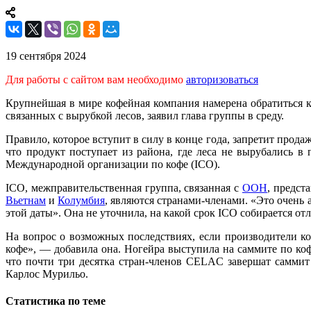
19 сентября 2024
Для работы с сайтом вам необходимо
авторизоваться
Крупнейшая в мире кофейная компания намерена обратиться к
связанных с вырубкой лесов, заявил глава группы в среду.
Правило, которое вступит в силу в конце года, запретит продаж
что продукт поступает из района, где леса не вырубались 
Международной организации по кофе (ICO).
ICO, межправительственная группа, связанная с
ООН
, предст
Вьетнам
и
Колумбия
, являются странами-членами. «Это очень 
этой даты». Она не уточнила, на какой срок ICO собирается от
На вопрос о возможных последствиях, если производители коф
кофе», — добавила она. Ногейра выступила на саммите по ко
что почти три десятка стран-членов CELAC завершат саммит
Карлос Мурильо.
Статистика по теме