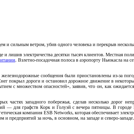
ем и сильным ветром, убив одного человека и перекрыв несколь
аде и лишив электричества десятки тысяч клиентов. Местная поли
ритании
. Взлетно-посадочная полоса в аэропорту Ньюкасла на с
 железнодорожные сообщения были приостановлены из-за погод
. Снег покрыл дороги и остановил дорожное движение в некотор
ием с множеством опасностей», заявив, что он, как ожидается
х частях западного побережья, сделав несколько дорог неп
й — для графств Корк и Голуэй с вечера пятницы. В городе К
етическая компания ESB Networks, которая обеспечивает электр
 и предприятий за ночь, в основном, на западе и северо-западе.