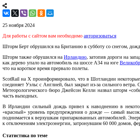
25 ноября 2024
Для работы с сайтом вам необходимо
авторизоваться
Шторм Берт обрушился на Британию в субботу со снегом, дожд
Шторм также обрушился на
Ирландию
, затопив дороги на зап
как дерево упало на автомобиль на шоссе A34 на юге
Великоб
что на короткое время прервало полеты.
ScotRail на X проинформировало, что в Шотландии некоторые
соединяет Уэльс с Англией, был закрыт из-за сильного ветра
Метеорологического бюро Джейсон Келли назвал шторм «событ
часть выходных.
В Ирландии сильный дождь привел к наводнению в некоторы
«красный» уровень предупреждения о дожде — самый высоки
поднимается к верхушкам припаркованных автомобилей. Энерг
к отключениям электроэнергии, затронувшим 60 000 домов, ферм
Статистика по теме