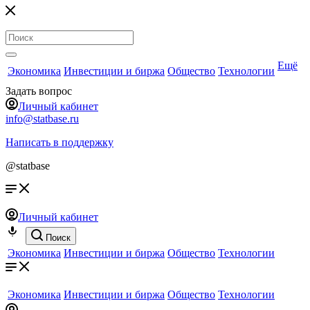
Ещё
Экономика
Инвестиции и биржа
Общество
Технологии
Задать вопрос
Личный кабинет
info@statbase.ru
Написать в поддержку
@statbase
Личный кабинет
Поиск
Экономика
Инвестиции и биржа
Общество
Технологии
Экономика
Инвестиции и биржа
Общество
Технологии