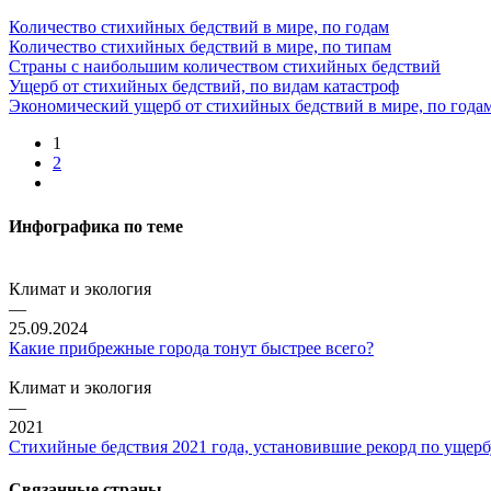
Количество стихийных бедствий в мире, по годам
Количество стихийных бедствий в мире, по типам
Страны с наибольшим количеством стихийных бедствий
Ущерб от стихийных бедствий, по видам катастроф
Экономический ущерб от стихийных бедствий в мире, по года
1
2
Инфографика по теме
Климат и экология
—
25.09.2024
Какие прибрежные города тонут быстрее всего?
Климат и экология
—
2021
Стихийные бедствия 2021 года, установившие рекорд по ущерб
Связанные страны