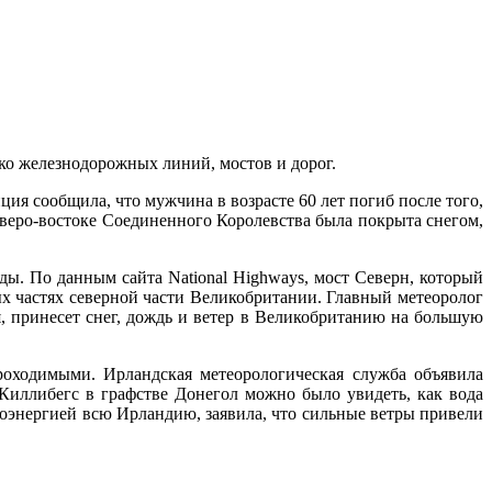
ко железнодорожных линий, мостов и дорог.
ция сообщила, что мужчина в возрасте 60 лет погиб после того,
еверо-востоке Соединенного Королевства была покрыта снегом,
ы. По данным сайта National Highways, мост Северн, который
ых частях северной части Великобритании. Главный метеоролог
, принесет снег, дождь и ветер в Великобританию на большую
роходимыми. Ирландская метеорологическая служба объявила
иллибегс в графстве Донегол можно было увидеть, как вода
оэнергией всю Ирландию, заявила, что сильные ветры привели