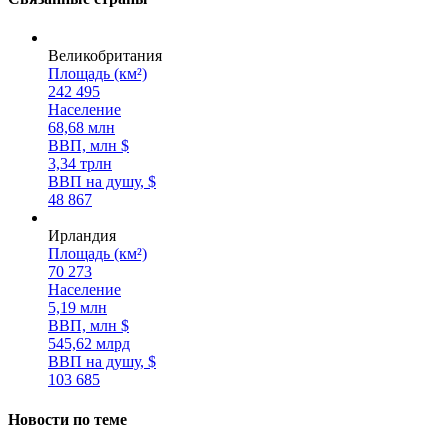
Великобритания
Площадь (км²)
242 495
Население
68,68 млн
ВВП, млн $
3,34 трлн
ВВП на душу, $
48 867
Ирландия
Площадь (км²)
70 273
Население
5,19 млн
ВВП, млн $
545,62 млрд
ВВП на душу, $
103 685
Новости по теме