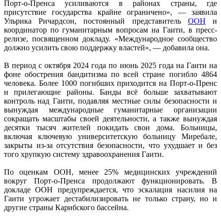
Порт-о-Пренса усиливаются в районах страны, где
присутствие государства крайне ограничено», — заявила
Ульрика Ричардсон, постоянный представитель
ООН
и
координатор по гуманитарным вопросам на Гаити, в пресс-
релизе, посвященном докладу. «Международное сообщество
должно усилить свою поддержку властей», — добавила она.
В период с октября 2024 года по июнь 2025 года на Гаити на
фоне обострения бандитизма по всей стране погибло 4864
человека. Более 1000 погибших приходится на Порт-о-Пренс
и прилегающие районы. Банды всё больше захватывают
контроль над Гаити, подавляя местные силы безопасности и
вынуждая международные гуманитарные организации
сокращать масштабы своей деятельности, а также вынуждая
десятки тысяч жителей покидать свои дома. Больницы,
включая ключевую университетскую больницу Миребале,
закрыты из-за отсутствия безопасности, что ухудшает и без
того хрупкую систему здравоохранения Гаити.
По оценкам ООН, менее 25% медицинских учреждений
вокруг Порт-о-Пренса продолжают функционировать. В
докладе ООН предупреждается, что эскалация насилия на
Гаити угрожает дестабилизировать не только страну, но и
другие страны Карибского бассейна.