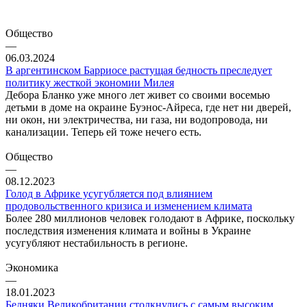
Общество
—
06.03.2024
В аргентинском Барриосе растущая бедность преследует
политику жесткой экономии Милея
Дебора Бланко уже много лет живет со своими восемью
детьми в доме на окраине Буэнос-Айреса, где нет ни дверей,
ни окон, ни электричества, ни газа, ни водопровода, ни
канализации. Теперь ей тоже нечего есть.
Общество
—
08.12.2023
Голод в Африке усугубляется под влиянием
продовольственного кризиса и изменением климата
Более 280 миллионов человек голодают в Африке, поскольку
последствия изменения климата и войны в Украине
усугубляют нестабильность в регионе.
Экономика
—
18.01.2023
Бедняки Великобритании столкнулись с самым высоким