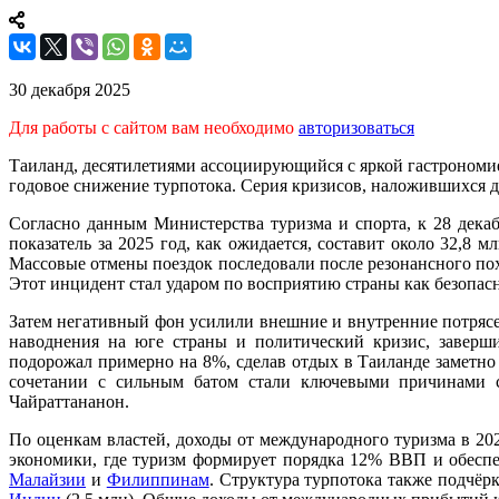
30 декабря 2025
Для работы с сайтом вам необходимо
авторизоваться
Таиланд, десятилетиями ассоциирующийся с яркой гастрономие
годовое снижение турпотока. Серия кризисов, наложившихся д
Согласно данным Министерства туризма и спорта, к 28 дека
показатель за 2025 год, как ожидается, составит около 32,8 
Массовые отмены поездок последовали после резонансного по
Этот инцидент стал ударом по восприятию страны как безопас
Затем негативный фон усилили внешние и внутренние потрясе
наводнения на юге страны и политический кризис, заверш
подорожал примерно на 8%, сделав отдых в Таиланде заметно 
сочетании с сильным батом стали ключевыми причинами сн
Чайраттананон.
По оценкам властей, доходы от международного туризма в 202
экономики, где туризм формирует порядка 12% ВВП и обеспе
Малайзии
и
Филиппинам
. Структура турпотока также подчёр