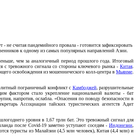
 - не считая пандемийного провала - готовится зафиксировать
твенников к одному из самых популярных направлений Азии.
меньше, чем за аналогичный период прошлого года. Итоговый
ался с тревожного сигнала со стороны ключевого рынка -
Китая
.
ющего освобождения из мошеннического колл-центра в
Мьянме
.
ролитный пограничный конфликт с
Камбоджей
, разрушительные
щим фактором стало укрепление национальной валюты - бат
упия, напротив, ослабла. «Опасения по поводу безопасности в
екретарь Ассоциации тайских туристических агентств Адит
шлогоднего уровня в 1,67 трлн бат. Это тревожный сигнал для
ланда после Covid-19 заметно уступают соседям -
Индонезии
,
тся туристы из Малайзии (4,5 млн человек), Китая (4,4 млн) и