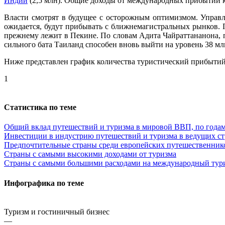
Индии
(2,5 млн). Общие доходы от международных прибытий к 
Власти смотрят в будущее с осторожным оптимизмом. Управле
ожидается, будут прибывать с ближнемагистральных рынков. 
прежнему лежит в Пекине. По словам Адита Чайраттананона, п
сильного бата Таиланд способен вновь выйти на уровень 38 мл
Ниже представлен график количества туристический прибытий 
1
Статистика по теме
Общий вклад путешествий и туризма в мировой ВВП, по года
Инвестиции в индустрию путешествий и туризма в ведущих ст
Предпочтительные страны среди европейских путешественник
Страны с самыми высокими доходами от туризма
Страны с самыми большими расходами на международный тур
Инфографика по теме
Туризм и гостиничный бизнес
—