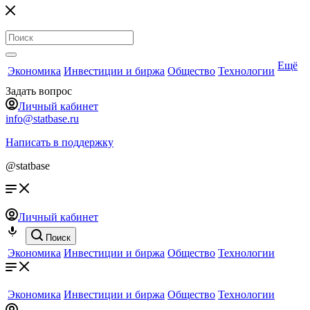
Ещё
Экономика
Инвестиции и биржа
Общество
Технологии
Задать вопрос
Личный кабинет
info@statbase.ru
Написать в поддержку
@statbase
Личный кабинет
Поиск
Экономика
Инвестиции и биржа
Общество
Технологии
Экономика
Инвестиции и биржа
Общество
Технологии