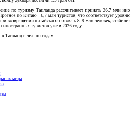
концу декабря достигли 1,5 трлн бат.
ние по туризму Таиланда рассчитывает принять 36,7 млн инос
Прогноз по Китаю - 6,7 млн туристов, что соответствует уровн
ри возвращении китайского потока к 8–9 млн человек, стабили
н иностранных туристов уже в 2026 году.
в Таиланд в чел. по годам.
м
ранах мира
ов
изм