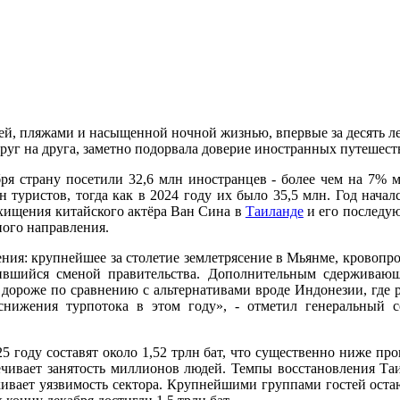
й, пляжами и насыщенной ночной жизнью, впервые за десять лет
руг на друга, заметно подорвала доверие иностранных путешес
бря страну посетили 32,6 млн иностранцев - более чем на 7% 
млн туристов, тогда как в 2024 году их было 35,5 млн. Год нач
хищения китайского актёра Ван Сина в
Таиланде
и его последу
ного направления.
ния: крупнейшее за столетие землетрясение в Мьянме, кровоп
ившийся сменой правительства. Дополнительным сдерживаю
дороже по сравнению с альтернативами вроде Индонезии, где р
ижения турпотока в этом году», - отметил генеральный с
5 году составят около 1,52 трлн бат, что существенно ниже про
чивает занятость миллионов людей. Темпы восстановления Таи
кивает уязвимость сектора. Крупнейшими группами гостей остаю