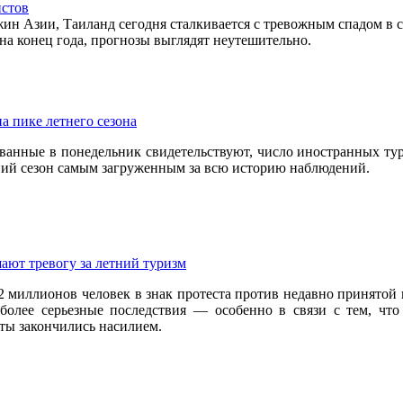
истов
ин Азии, Таиланд сегодня сталкивается с тревожным спадом в 
на конец года, прогнозы выглядят неутешительно.
а пике летнего сезона
ванные в понедельник свидетельствуют, число иностранных тур
етний сезон самым загруженным за всю историю наблюдений.
ают тревогу за летний туризм
2 миллионов человек в знак протеста против недавно принятой
т более серьезные последствия — особенно в связи с тем, чт
сты закончились насилием.