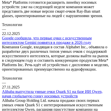
Meta* Platforms готовится расширить линейку носимых
устройств: уже на следующей неделе компания может
представить две новые версии смарт-очков Ray-Ban smart
glasses, ориентированные на людей с нарушениями зрения.
Технологии
—
22.12.2025
Google сообщила, что первые очки с искусственным
интеллектом Gemini появятся в продаже в 2026 году
Компания Google, входящая в состав Alphabet Inc., объявила о
разработке двух различных типов умных очков с поддержкой
искусственного интеллекта, которые должны выйти на рынок
в следующем году и составить конкуренцию продуктам Meta*
Platforms Inc. Речь идёт об устройствах с дисплеями и моделях,
ориентированных преимущественно на аудиофункции.
Технологии
—
27.11.2025
Alibaba выпустила умные очки Quark S1 на базе ИИ Qwen,
начав глобальную гонку носимых устройств
Alibaba Group Holding Ltd. начала продажи своих первых
умных очков Quark S1 с интегрированным искусственным
интеллектом Qwen, расширяя присутствие компании на