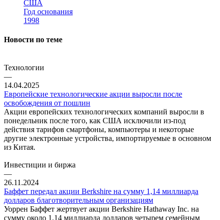
США
Год основания
1998
Новости по теме
Технологии
—
14.04.2025
Европейские технологические акции выросли после
освобождения от пошлин
Акции европейских технологических компаний выросли в
понедельник после того, как США исключили из-под
действия тарифов смартфоны, компьютеры и некоторые
другие электронные устройства, импортируемые в основном
из Китая.
Инвестиции и биржа
—
26.11.2024
Баффет передал акции Berkshire на сумму 1,14 миллиарда
долларов благотворительным организациям
Уоррен Баффет жертвует акции Berkshire Hathaway Inc. на
сумму около 1,14 миллиарда долларов четырем семейным