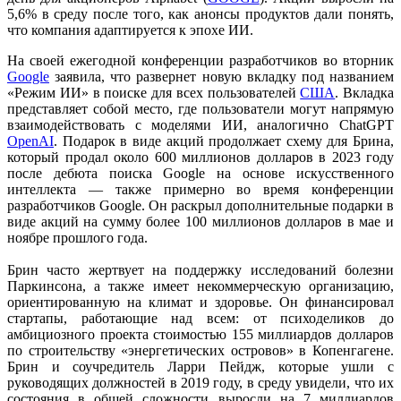
5,6% в среду после того, как анонсы продуктов дали понять,
что компания адаптируется к эпохе ИИ.
На своей ежегодной конференции разработчиков во вторник
Google
заявила, что развернет новую вкладку под названием
«Режим ИИ» в поиске для всех пользователей
США
. Вкладка
представляет собой место, где пользователи могут напрямую
взаимодействовать с моделями ИИ, аналогично ChatGPT
OpenAI
. Подарок в виде акций продолжает схему для Брина,
который продал около 600 миллионов долларов в 2023 году
после дебюта поиска Google на основе искусственного
интеллекта — также примерно во время конференции
разработчиков Google. Он раскрыл дополнительные подарки в
виде акций на сумму более 100 миллионов долларов в мае и
ноябре прошлого года.
Брин часто жертвует на поддержку исследований болезни
Паркинсона, а также имеет некоммерческую организацию,
ориентированную на климат и здоровье. Он финансировал
стартапы, работающие над всем: от психоделиков до
амбициозного проекта стоимостью 155 миллиардов долларов
по строительству «энергетических островов» в Копенгагене.
Брин и соучредитель Ларри Пейдж, которые ушли с
руководящих должностей в 2019 году, в среду увидели, что их
состояния в общей сложности выросли на 7 миллиардов