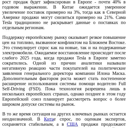
рост продаж будет зафиксирован в Европе - почти 40% в
годовом выражении. В Китае ожидается умеренное
увеличение поставок примерно на 3%, тогда как в Северной
Америке продажи могут снизиться примерно на 21%. Сама
Tesla традиционно не раскрывает данные о поставках по
отдельным регионам.
Поддержку европейскому рынку оказывает резкое повышение
цен на топливо, вызванное конфликтом на Ближнем Востоке.
Это стимулирует спрос как на новые, так и на подержанные
электромобили. Ожидаемое восстановление происходит после
слабого 2025 года, когда продажи Tesla в Европе заметно
сократились. Одной из причин аналитики называли
негативную реакцию части покупателей на политические
заявления генерального директора компании Илона Маска.
Дополнительным фактором роста может стать постепенное
расширение использования системы помощи водителю Full
Self-Driving (FSD). Пока технология разрешена лишь в
нескольких европейских странах, однако позднее в этом году
Европейский союз планирует рассмотреть вопрос о более
широком допуске системы на рынок.
В то же время ситуация на других ключевых рынках остается
неоднозначной. В
Кита
е спрос, по оценкам экспертов,
сохраняется стабильным, а в
США
продажи продолжают