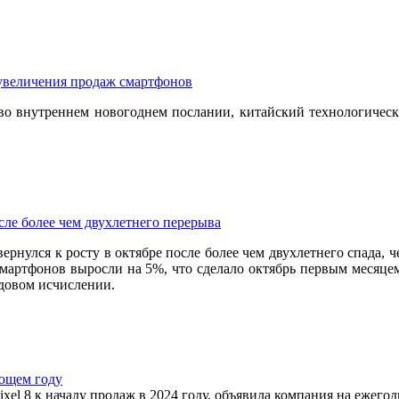
 увеличения продаж смартфонов
во внутреннем новогоднем послании, китайский технологически
ле более чем двухлетнего перерыва
ернулся к росту в октябре после более чем двухлетнего спада,
артфонов выросли на 5%, что сделало октябрь первым месяцем
одовом исчислении.
ующем году
el 8 к началу продаж в 2024 году, объявила компания на ежегод