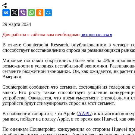
29 марта 2024
Для работы с сайтом вам необходимо
авторизоваться
В отчете Counterpoint Research, опубликованном в четверг
способствует восстановлению спроса на развивающихся рынках
Мировые поставки сократились более чем на 4% в прошлом 
возможности в условиях нестабильной экономики. Развивающи
сегменте бюджетной экономики. Он, как ожидается, вырастет 
Америки.
Counterpoint сообщает, что сегмент, состоящий из телефонов
валют. Его росту также способствует усиление конкурен
устройства. Ожидается, что премиум-сегмент с телефонами 
устройств будут стимулировать спрос на этот сегмент.
В сообщении говорится, что Apple (
AAPL
) и китайский конку
рынках, пойдет на пользу Apple, в то время как Huawei, как ож
По оценкам Counterpoint, конкуренция со стороны Huawei п
опубликованным в начале марта, Apple ведет переговоры о вс