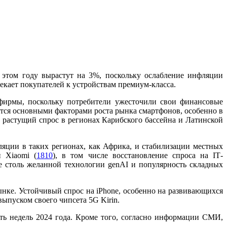
в этом году вырастут на 3%, поскольку ослабление инфляции
екает покупателей к устройствам премиум-класса.
 фирмы, поскольку потребители ужесточили свои финансовые
тся основными факторами роста рынка смартфонов, особенно в
т растущий спрос в регионах Карибского бассейна и Латинской
фляции в таких регионах, как Африка, и стабилизации местных
 Xiaomi (
1810
), в том числе восстановление спроса на IТ-
е столь желанной технологии genAI и популярность складных
ынке. Устойчивый спрос на iPhone, особенно на развивающихся
 выпуском своего чипсета 5G Kirin.
ть недель 2024 года. Кроме того, согласно информации СМИ,