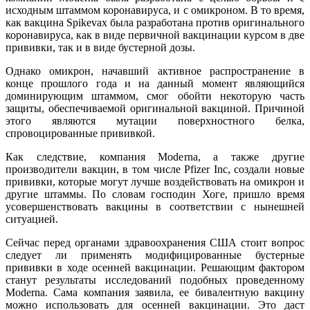
исходным штаммом коронавируса, и с омикроном. В то время,
как вакцина Spikevax была разработана против оригинального
коронавируса, как в виде первичной вакцинации курсом в две
прививки, так и в виде бустерной дозы.
Однако омикрон, начавший активное распространение в
конце прошлого года и на данный момент являющийся
доминирующим штаммом, смог обойти некоторую часть
защиты, обеспечиваемой оригинальной вакциной. Причиной
этого являются мутации поверхностного белка,
спровоцированные прививкой.
Как следствие, компания Moderna, а также другие
производители вакцин, в том числе Pfizer Inc, создали новые
прививки, которые могут лучше воздействовать на омикрон и
другие штаммы. По словам господин Хоге, пришло время
усовершенствовать вакцины в соответствии с нынешней
ситуацией.
Сейчас перед органами здравоохранения США стоит вопрос
следует ли применять модифицированные бустерные
прививки в ходе осенней вакцинации. Решающим фактором
станут результаты исследований подобных проведенному
Moderna. Сама компания заявила, ее бивалентную вакцину
можно использовать для осенней вакцинации. Это даст