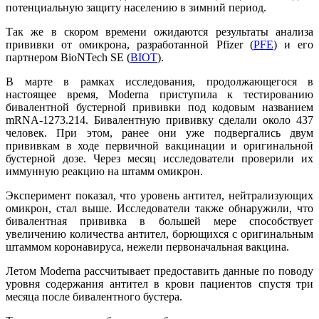
потенциальную защиту населению в зимний период.
Так же в скором времени ожидаются результаты анализа
прививки от омикрона, разработанной Pfizer (
PFE
) и его
партнером BioNTech SE (
BIOT
).
В марте в рамках исследования, продолжающегося в
настоящее время, Moderna приступила к тестированию
бивалентной бустерной прививки под кодовым названием
mRNA-1273.214. Бивалентную прививку сделали около 437
человек. При этом, ранее они уже подвергались двум
прививкам в ходе первичной вакцинации и оригинальной
бустерной дозе. Через месяц исследователи проверили их
иммунную реакцию на штамм омикрон.
Эксперимент показал, что уровень антител, нейтрализующих
омикрон, стал выше. Исследователи также обнаружили, что
бивалентная прививка в большей мере способствует
увеличению количества антител, борющихся с оригинальным
штаммом коронавируса, нежели первоначальная вакцина.
Летом Moderna рассчитывает предоставить данные по поводу
уровня содержания антител в крови пациентов спустя три
месяца после бивалентного бустера.