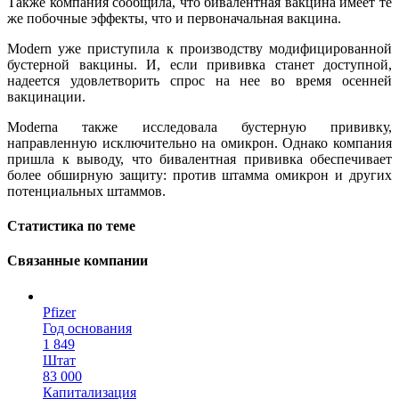
Также компания сообщила, что бивалентная вакцина имеет те
же побочные эффекты, что и первоначальная вакцина.
Modern уже приступила к производству модифицированной
бустерной вакцины. И, если прививка станет доступной,
надеется удовлетворить спрос на нее во время осенней
вакцинации.
Moderna также исследовала бустерную прививку,
направленную исключительно на омикрон. Однако компания
пришла к выводу, что бивалентная прививка обеспечивает
более обширную защиту: против штамма омикрон и других
потенциальных штаммов.
Статистика по теме
Связанные компании
Pfizer
Год основания
1 849
Штат
83 000
Капитализация