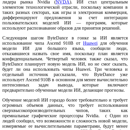
лидера рынка Nvidia (
NVDA
). ИИ стал центральным
элементом технологической отрасли, поскольку компании в
таких разных секторах, как игры и электронная коммерция,
дифференцируют предложения за счет интеграции
пользовательских моделей ИИ — программ, которые
используют распознавание образов для принятия решений.
Следующим шагом ByteDance в гонке за ИИ является
использование чипа Ascend 910B от
Huawei
для обучения
модели ИИ для большого языка, сообщили люди,
отказавшиеся назвать свое имя, поскольку план является
конфиденциальным. Четвертый человек также сказал, что
ByteDance планирует новую модель ИИ, но не смог сказать,
будет ли она использовать чипы Huawei. Три человека и
отдельный источник рассказали, что ByteDance уже
использует Ascend 910B в основном для менее вычислительно
интенсивных задач вывода, которые включают
предварительно обученные модели ИИ, делающие прогнозы.
Обучение моделей ИИ гораздо более требовательно и требует
огромных объемов данных, что требует использования
сверхвысокопроизводительных чипов, таких как
премиальные графические процессоры Nvidia. с Один из
людей сообщил, что возможности и сложность новой модели,
измеряемые ее вычислительными параметрами, будут менее