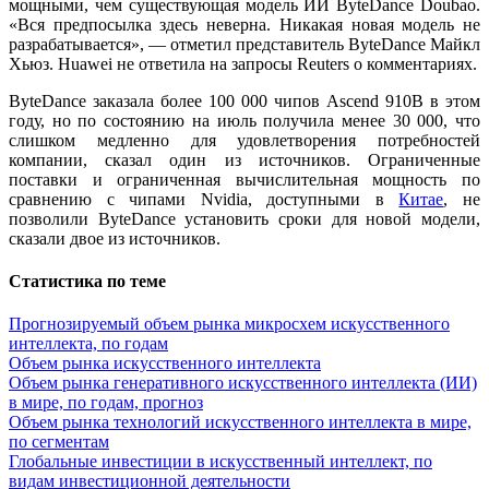
мощными, чем существующая модель ИИ ByteDance Doubao.
«Вся предпосылка здесь неверна. Никакая новая модель не
разрабатывается», — отметил представитель ByteDance Майкл
Хьюз. Huawei не ответила на запросы Reuters о комментариях.
ByteDance заказала более 100 000 чипов Ascend 910B в этом
году, но по состоянию на июль получила менее 30 000, что
слишком медленно для удовлетворения потребностей
компании, сказал один из источников. Ограниченные
поставки и ограниченная вычислительная мощность по
сравнению с чипами Nvidia, доступными в
Китае
, не
позволили ByteDance установить сроки для новой модели,
сказали двое из источников.
Статистика по теме
Прогнозируемый объем рынка микросхем искусственного
интеллекта, по годам
Объем рынка искусственного интеллекта
Объем рынка генеративного искусственного интеллекта (ИИ)
в мире, по годам, прогноз
Объем рынка технологий искусственного интеллекта в мире,
по сегментам
Глобальные инвестиции в искусственный интеллект, по
видам инвестиционной деятельности