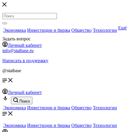
Ещё
Экономика
Инвестиции и биржа
Общество
Технологии
Задать вопрос
Личный кабинет
info@statbase.ru
Написать в поддержку
@statbase
Личный кабинет
Поиск
Экономика
Инвестиции и биржа
Общество
Технологии
Экономика
Инвестиции и биржа
Общество
Технологии