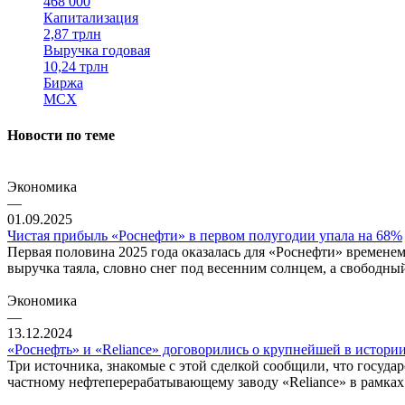
468 000
Капитализация
2,87 трлн
Выручка годовая
10,24 трлн
Биржа
MCX
Новости по теме
Экономика
—
01.09.2025
Чистая прибыль «Роснефти» в первом полугодии упала на 68%
Первая половина 2025 года оказалась для «Роснефти» времене
выручка таяла, словно снег под весенним солнцем, а свободн
Экономика
—
13.12.2024
«Роснефть» и «Reliance» договорились о крупнейшей в истори
Три источника, знакомые с этой сделкой сообщили, что государ
частному нефтеперерабатывающему заводу «Reliance» в рамка