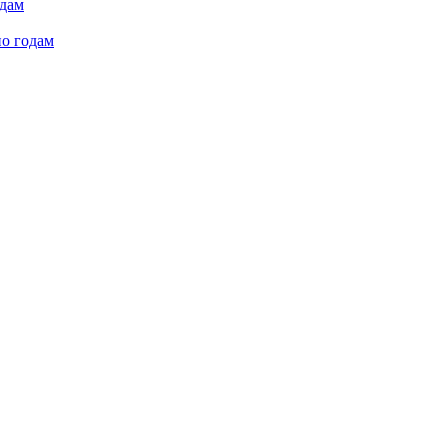
одам
по годам