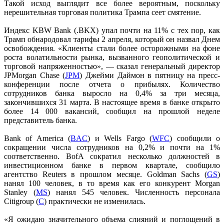
Такой исход выглядит все более вероятным, поскольку
нерешительная торговая политика Трампа сеет смятение.
Индекс KBW Bank (.BKX) упал почти на 11% с тех пор, как
Трамп обнародовал тарифы 2 апреля, который он назвал Днем
освобождения. «Клиенты стали более осторожными на фоне
роста волатильности рынка, вызванного геополитической и
торговой напряженностью», — сказал генеральный директор
JPMorgan Chase (
JPM
) Джейми Даймон в пятницу на пресс-
конференции после отчета о прибылях. Количество
сотрудников банка выросло на 0,4% за три месяца,
закончившихся 31 марта. В настоящее время в банке открыто
более 14 000 вакансий, сообщил на прошлой неделе
представитель банка.
Bank of America (
BAC
) и Wells Fargo (
WFC
) сообщили о
сокращении числа сотрудников на 0,2% и почти на 1%
соответственно. BofA сократил несколько должностей в
инвестиционном банке в первом квартале, сообщило
агентство Reuters в прошлом месяце. Goldman Sachs (
GS
)
нанял 100 человек, в то время как его конкурент Morgan
Stanley (
MS
) нанял 545 человек. Численность персонала
Citigroup (
C
) практически не изменилась.
«Я ожидаю значительного объема слияний и поглощений в