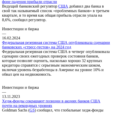
фоне падения прибыли отрасли
Ведущий банковский регулятор
США
добавил два банка в
свой так называемый список «проблемных банков» в третьем
квартале, в то время как общая прибыль отрасли упала на
8,6%, сообщил регулятор.
Инвестиции и биржа
—
16.02.2024
Федеральная резервная система США опубликовала сценарии
банковских «стресс-тестов» на 2024 год
Федеральная резервная система США в четверг опубликовала
сценарии своих ежегодных проверок состояния банков,
которые позволят оценить, насколько хорошо 32 крупных
кредитора справятся с серьезным экономическим шоком,
включая уровень безработицы в Америке на уровне 10% и
обвал цен на недвижимость.
Инвестиции и биржа
—
13.11.2023
Хедж-фонды сокращают позиции в акциях банков США
почти на рекордных уровнях
Goldman Sachs (
GS
) сообщил, что глобальные хедж-фонды