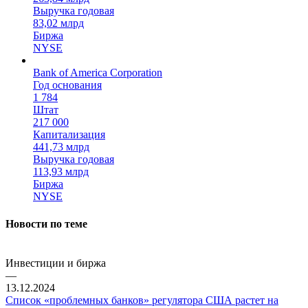
Выручка годовая
83,02 млрд
Биржа
NYSE
Bank of America Corporation
Год основания
1 784
Штат
217 000
Капитализация
441,73 млрд
Выручка годовая
113,93 млрд
Биржа
NYSE
Новости по теме
Инвестиции и биржа
—
13.12.2024
Список «проблемных банков» регулятора США растет на