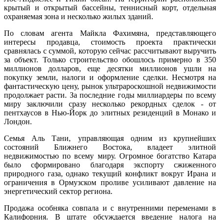
крытый и открытый бассейны, теннисный корт, отдельная
охраняемая зона и несколько жилых зданий.
По словам агента Майкла Фахимяна, представляющего
интересы продавца, стоимость проекта практически
сравнялась с суммой, которую сейчас рассчитывают выручить
за объект. Только строительство обошлось примерно в 350
миллионов долларов, еще десятки миллионов ушли на
покупку земли, налоги и оформление сделки. Несмотря на
фантастическую цену, рынок ультрароскошной недвижимости
продолжает расти. За последние годы миллиардеры по всему
миру заключили сразу несколько рекордных сделок - от
пентхаусов в Нью-Йорк до элитных резиденций в Монако и
Лондон.
Семья Аль Тани, управляющая одним из крупнейших
состояний Ближнего Востока, владеет элитной
недвижимостью по всему миру. Огромное богатство Катара
было сформировано благодаря экспорту сжиженного
природного газа, однако текущий конфликт вокруг Ирана и
ограничения в Ормузском проливе усиливают давление на
энергетический сектор региона.
Продажа особняка совпала и с внутренними переменами в
Калифорния. В штате обсуждается введение налога на