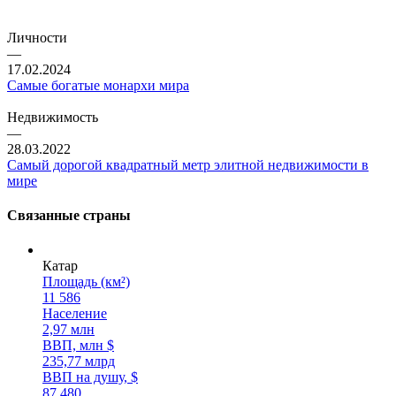
Личности
—
17.02.2024
Самые богатые монархи мира
Недвижимость
—
28.03.2022
Самый дорогой квадратный метр элитной недвижимости в
мире
Связанные страны
Катар
Площадь (км²)
11 586
Население
2,97 млн
ВВП, млн $
235,77 млрд
ВВП на душу, $
87 480