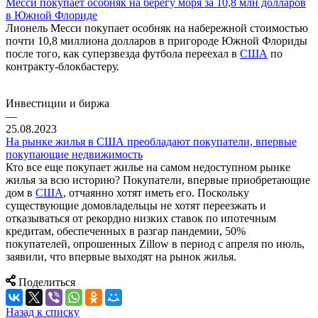
Месси покупает особняк на берегу моря за 10,8 млн долларов
в Южной Флориде
Лионель Месси покупает особняк на набережной стоимостью
почти 10,8 миллиона долларов в пригороде Южной Флориды
после того, как суперзвезда футбола переехал в
США
по
контракту-блокбастеру.
Инвестиции и биржа
—
25.08.2023
На рынке жилья в США преобладают покупатели, впервые
покупающие недвижимость
Кто все еще покупает жилье на самом недоступном рынке
жилья за всю историю? Покупатели, впервые приобретающие
дом в
США
, отчаянно хотят иметь его. Поскольку
существующие домовладельцы не хотят переезжать и
отказываться от рекордно низких ставок по ипотечным
кредитам, обеспеченных в разгар пандемии, 50%
покупателей, опрошенных Zillow в период с апреля по июль,
заявили, что впервые выходят на рынок жилья.
Поделиться
Назад к списку