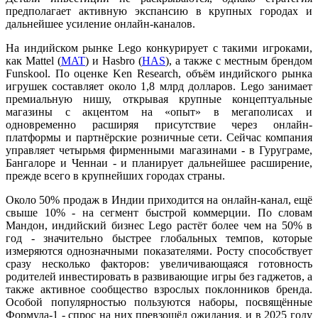
предполагает активную экспансию в крупных городах и
дальнейшее усиление онлайн-каналов.
На индийском рынке Lego конкурирует с такими игроками,
как Mattel (
MAT
) и Hasbro (
HAS
), а также с местным брендом
Funskool. По оценке Ken Research, объём индийского рынка
игрушек составляет около 1,8 млрд долларов. Lego занимает
премиальную нишу, открывая крупные концептуальные
магазины с акцентом на «опыт» в мегаполисах и
одновременно расширяя присутствие через онлайн-
платформы и партнёрские розничные сети. Сейчас компания
управляет четырьмя фирменными магазинами - в Гуруграме,
Бангалоре и Ченнаи - и планирует дальнейшее расширение,
прежде всего в крупнейших городах страны.
Около 50% продаж в Индии приходится на онлайн-канал, ещё
свыше 10% - на сегмент быстрой коммерции. По словам
Мандон, индийский бизнес Lego растёт более чем на 50% в
год - значительно быстрее глобальных темпов, которые
измеряются однозначными показателями. Росту способствует
сразу несколько факторов: увеличивающаяся готовность
родителей инвестировать в развивающие игры без гаджетов, а
также активное сообщество взрослых поклонников бренда.
Особой популярностью пользуются наборы, посвящённые
Формула-1 - спрос на них превзошёл ожидания, и в 2025 году