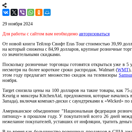
29 ноября 2024
Для работы с сайтом вам необходимо
авторизоваться
От новой книги Тейлор Свифт Eras Tour стоимостью 39,99 долла
на который снижена с 84,99 долларов, крупные розничные то
со значительными скидками.
Поскольку розничные торговцы готовятся открыться уже в 5 у
несмотря на более короткие сроки распродаж. Walmart (
WMT
)
этом году предлагает множество скидок на телевизоры
Samsu
ноября.
Target снизила цены на 100 долларов на такие товары, как 7
Keurig и миксеры KitchenAid, предложения, которые начались в
Запада), включая компакт-диски с саундтреками к «Wicked» по 
Американское объединение "Национальная федерация розничн
пятницу» в прошлом году. У покупателей всего 26 дней меж
нежелание покупателей, уставших от инфляции, тратить деньг
В то время как большинство розничных продавцов в США закрыт