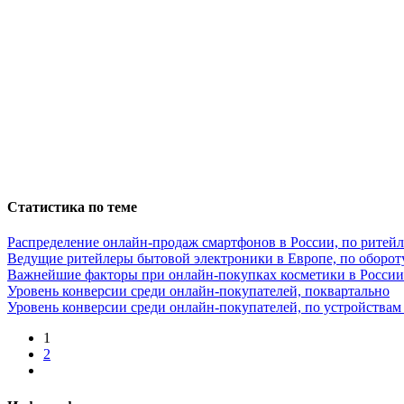
Статистика по теме
Распределение онлайн-продаж смартфонов в России, по ритей
Ведущие ритейлеры бытовой электроники в Европе, по оборот
Важнейшие факторы при онлайн-покупках косметики в России
Уровень конверсии среди онлайн-покупателей, поквартально
Уровень конверсии среди онлайн-покупателей, по устройствам
1
2