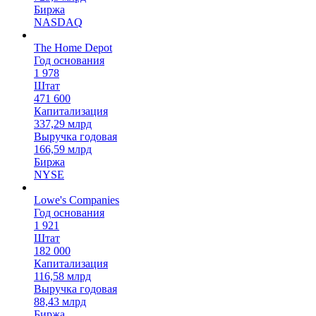
Биржа
NASDAQ
The Home Depot
Год основания
1 978
Штат
471 600
Капитализация
337,29 млрд
Выручка годовая
166,59 млрд
Биржа
NYSE
Lowe's Companies
Год основания
1 921
Штат
182 000
Капитализация
116,58 млрд
Выручка годовая
88,43 млрд
Биржа