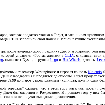
ров, которая продается только в Target, и заканчивая пуховико
рговцы США заполнили свои полки к Черной пятнице эксклюзив
тра после американского праздника Дня благодарения, они наде
, который управляет 4700 магазинами в
США
, открывает свои дв
ng
, пылесосы Dyson, игрушки
Lego
и
Hot Wheels
, джинсы
Levi'
5-дюймовый телевизор Westinghouse и игровая консоль
Nintendo
S
 День благодарения и продлятся до субботы. Target продает экс
цене 39,99 долларов с предложением «купи два, получи один беспл
ой торговли" ожидает, что в этом году магазины посетят око
ду Днем благодарения и Рождеством. В прошлом году у них был
и, если они не получат выгодные предложения.
ы в День благодарения, некоторые, такие как J.C. Penney, отк