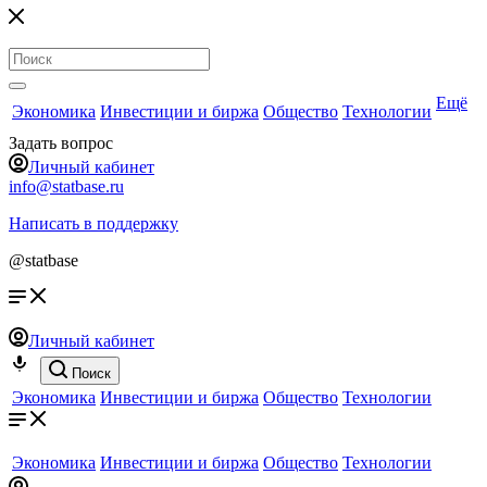
Ещё
Экономика
Инвестиции и биржа
Общество
Технологии
Задать вопрос
Личный кабинет
info@statbase.ru
Написать в поддержку
@statbase
Личный кабинет
Поиск
Экономика
Инвестиции и биржа
Общество
Технологии
Экономика
Инвестиции и биржа
Общество
Технологии