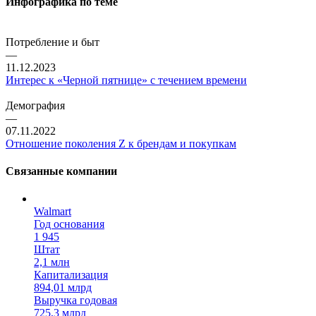
Инфографика по теме
Потребление и быт
—
11.12.2023
Интерес к «Черной пятнице» с течением времени
Демография
—
07.11.2022
Отношение поколения Z к брендам и покупкам
Связанные компании
Walmart
Год основания
1 945
Штат
2,1 млн
Капитализация
894,01 млрд
Выручка годовая
725,3 млрд