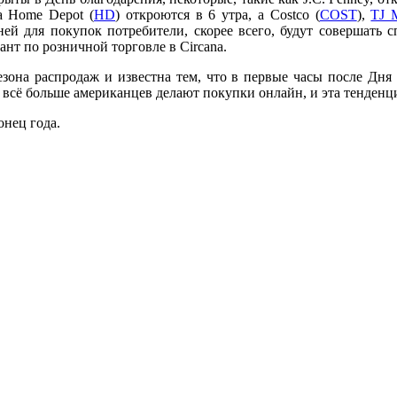
 а Home Depot (
HD
) откроются в 6 утра, а Costco (
COST
),
TJ 
й для покупок потребители, скорее всего, будут совершать с
нт по розничной торговле в Circana.
езона распродаж и известна тем, что в первые часы после Дня
 всё больше американцев делают покупки онлайн, и эта тенденци
онец года.