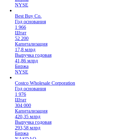
NYSE
Best Buy Co.
Год основания
1 966
Штат
52 200
Капитализация
17,8 млрд
Выручка годовая
41,86 млрд
Биржа
NYSE
Costco Wholesale Corporation
Год основания
1 976
Штат
304 000
Капитализация
420,35 млрд
Выручка годовая
293,58 млрд
Биржа
NASDAQ