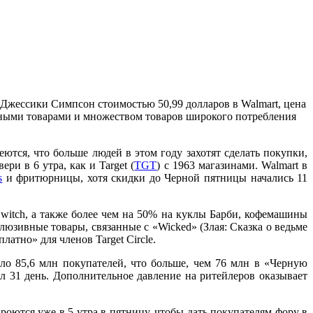
м Джессики Симпсон стоимостью 50,99 долларов в Walmart, цена
ными товарами и множеством товаров широкого потребления
ются, что больше людей в этом году захотят сделать покупки,
ери в 6 утра, как и Target (
TGT
) с 1963 магазинами. Walmart в
s
и фритюрницы, хотя скидки до Черной пятницы начались 11
witch, а также более чем на 50% на куклы Барби, кофемашины
клюзивные товары, связанные с «Wicked» (Злая: Сказка о ведьме
атно» для членов Target Circle.
ло 85,6 млн покупателей, что больше, чем 76 млн в «Черную
 31 день. Дополнительное давление на ритейлеров оказывает
роются уже в 5 утра в пятницу, чтобы дать покупателям фору в