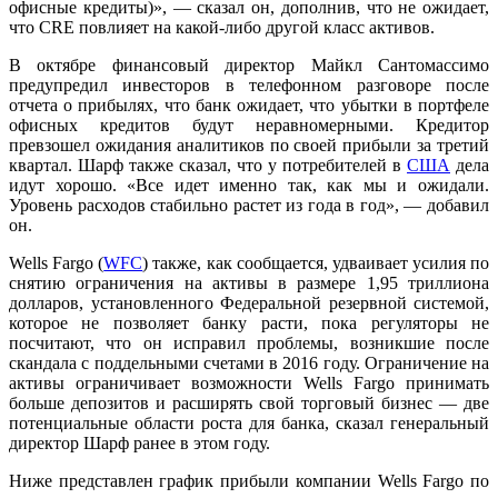
офисные кредиты)», — сказал он, дополнив, что не ожидает,
что CRE повлияет на какой-либо другой класс активов.
В октябре финансовый директор Майкл Сантомассимо
предупредил инвесторов в телефонном разговоре после
отчета о прибылях, что банк ожидает, что убытки в портфеле
офисных кредитов будут неравномерными. Кредитор
превзошел ожидания аналитиков по своей прибыли за третий
квартал. Шарф также сказал, что у потребителей в
США
дела
идут хорошо. «Все идет именно так, как мы и ожидали.
Уровень расходов стабильно растет из года в год», — добавил
он.
Wells Fargo (
WFC
) также, как сообщается, удваивает усилия по
снятию ограничения на активы в размере 1,95 триллиона
долларов, установленного Федеральной резервной системой,
которое не позволяет банку расти, пока регуляторы не
посчитают, что он исправил проблемы, возникшие после
скандала с поддельными счетами в 2016 году. Ограничение на
активы ограничивает возможности Wells Fargo принимать
больше депозитов и расширять свой торговый бизнес — две
потенциальные области роста для банка, сказал генеральный
директор Шарф ранее в этом году.
Ниже представлен график прибыли компании Wells Fargo по