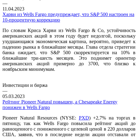
—
11.04.2023
Харви из Wells Fargo предупреждает, что S&P 500 настроен на
10-процентную коррекцию
По словам Криса Харви из Wells Fargo & Co, устойчивость
американских акций в этом году будет недолгой, поскольку
ухудшающаяся экономическая картина, вероятно, приведет к
падению рынка в ближайшие месяцы. Глава отдела стратегии
банка ожидает, что S&P 500 скорректируется на 10% в
ближайшие три-шесть месяцев. Это поднимет ориентир
американских акций примерно до 3700, что близко к
ноябрьским минимумам.
Инвестиции и биржа
—
05.03.2023
Рейтинг Pioneer Natural повышен, а Chesapeake Energy
понижен в Wells Fargo
Pioneer Natural Resources (NYSE:
PXD
) +2,7% на торгах в
пятницу, так как Wells Fargo повысила рейтинг акций до
равноценного с пониженного с целевой ценой в 220 долларов
США, заявив, что в последние недели акции отставали от