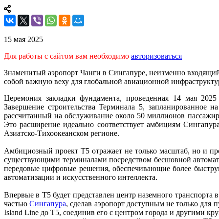
15 мая 2025
Для работы с сайтом вам необходимо
авторизоваться
Знаменитый аэропорт Чанги в Сингапуре, неизменно входящий 
собой важную веху для глобальной авиационной инфраструкту
Церемония закладки фундамента, проведенная 14 мая 202
Завершение строительства Терминала 5, запланированное н
рассчитанный на обслуживание около 50 миллионов пассажир
Это расширение идеально соответствует амбициям Сингапура
Азиатско-Тихоокеанском регионе.
Амбициозный проект T5 отражает не только масштаб, но и пр
существующими терминалами посредством бесшовной автоматиз
передовые цифровые решения, обеспечивающие более быстру
автоматизации и искусственного интеллекта.
Впервые в T5 будет представлен центр наземного транспорта в
частью
Сингапура
, сделав аэропорт доступным не только для 
Island Line до T5, соединив его с центром города и другими