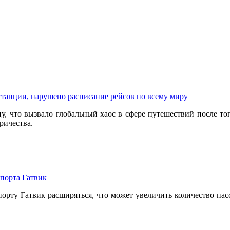
станции, нарушено расписание рейсов по всему миру
у, что вызвало глобальный хаос в сфере путешествий после то
ричества.
порта Гатвик
порту Гатвик расширяться, что может увеличить количество па