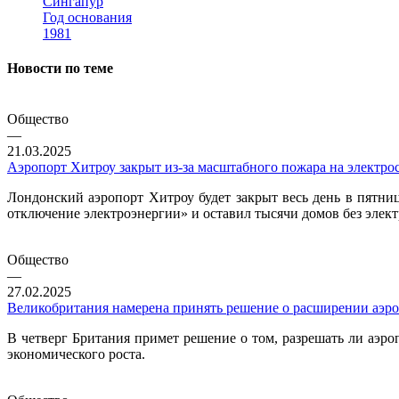
Сингапур
Год основания
1981
Новости по теме
Общество
—
21.03.2025
Аэропорт Хитроу закрыт из-за масштабного пожара на электро
Лондонский аэропорт Хитроу будет закрыт весь день в пятниц
отключение электроэнергии» и оставил тысячи домов без элект
Общество
—
27.02.2025
Великобритания намерена принять решение о расширении аэро
В четверг Британия примет решение о том, разрешать ли аэро
экономического роста.