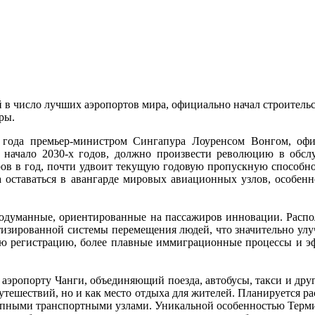
в число лучших аэропортов мира, официально начал строительст
ры.
5 года премьер-министром Сингапура Лоуренсом Вонгом, оф
а начало 2030-х годов, должно произвести революцию в обс
ов в год, почти удвоит текущую годовую пропускную способно
 оставаться в авангарде мировых авиационных узлов, особенно
одуманные, ориентированные на пассажиров инновации. Распола
ированной системы перемещения людей, что значительно улучш
ю регистрацию, более плавные иммиграционные процессы и эф
 аэропорту Чанги, объединяющий поезда, автобусы, такси и дру
путешествий, но и как место отдыха для жителей. Планируется р
 крупными транспортными узлами. Уникальной особенностью Терми