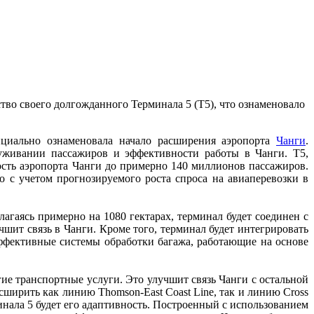
во своего долгожданного Терминала 5 (Т5), что ознаменовало
ициально ознаменовала начало расширения аэропорта
Чанги
.
луживании пассажиров и эффективности работы в Чанги. T5,
сть аэропорта Чанги до примерно 140 миллионов пассажиров.
 с учетом прогнозируемого роста спроса на авиаперевозки в
гаясь примерно на 1080 гектарах, терминал будет соединен с
ит связь в Чанги. Кроме того, терминал будет интегрировать
фективные системы обработки багажа, работающие на основе
гие транспортные услуги. Это улучшит связь Чанги с остальной
асширить как линию Thomson-East Coast Line, так и линию Cross
нала 5 будет его адаптивность. Построенный с использованием