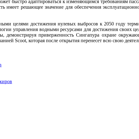
ожет быстро адаптироваться к изменяющимся требованиям пасс
сть имеет решающее значение для обеспечения эксплуатационно
зными целями достижения нулевых выбросов к 2050 году терми
огии управления водными ресурсами для достижения своих целе
ы, демонстрируя приверженность Сингапура охране окружающ
панией Scoot, которая после открытия перенесет всю свою деятел
в
ажиров