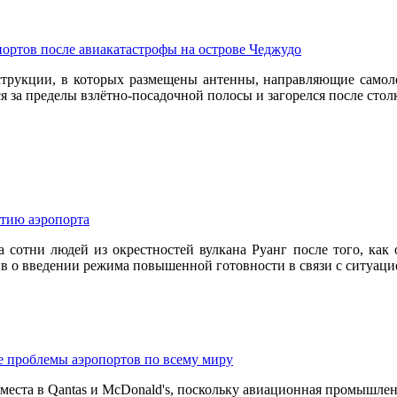
ортов после авиакатастрофы на острове Чеджудо
струкции, в которых размещены антенны, направляющие самолёт
ся за пределы взлётно-посадочной полосы и загорелся после стол
ытию аэропорта
 сотни людей из окрестностей вулкана Руанг после того, как 
ив о введении режима повышенной готовности в связи с ситуаци
е проблемы аэропортов по всему миру
места в Qantas и McDonald's, поскольку авиационная промышлен