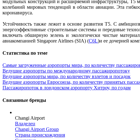
модульных конструкций и расширяемой инфраструктуры, T5 м
колебаний мировых тенденций в области авиации. Эта гибко
коронавируса.
Устойчивость также лежит в основе развития T5. С амбицио
энергоэффективные строительные системы и передовые технол
включать обширную зелень и экологически чистые материал
авиакомпанией Singapore Airlines (SIA) (
C6L
)и ее дочерней ком
Статистика по теме
Самые загруженные аэропорты мира, по количеству пассажиро
Ведущие аэропорты по международному пассажиропотоку
Ведущие аэропорты мира, по количеству взлетов и посадок
Ведущие аэропорты Евросоюза, по количеству принятых пасс
Пассажиропоток в лондонском аэропорту Хитроу, по годам
Связанные бренды
Changi Airport
Владелец
Changi Airport Group
Страна происхождения