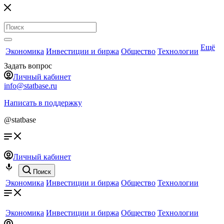
Ещё
Экономика
Инвестиции и биржа
Общество
Технологии
Задать вопрос
Личный кабинет
info@statbase.ru
Написать в поддержку
@statbase
Личный кабинет
Поиск
Экономика
Инвестиции и биржа
Общество
Технологии
Экономика
Инвестиции и биржа
Общество
Технологии