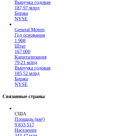
Выручка годовая
187,97 млрд
Биржа
NYSE
General Motors
Год основания
1 908
Штат
167 000
Капитализация
79,21 млрд
Выручка годовая
185,52 млрд
Биржа
NYSE
Связанные страны
США
Площадь (км²)
9 833 517
Население
343,47 млн