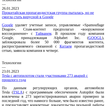
—
26.01.2023
Прокитайская пропагандистская группа пыталась, но не
смогла стать вирусной в Google
Google
удаляет учетные записи, управляемые «Spamouflage
Dragon». Спам-контент предполагал «вооруженное
воссоединение» с
Тайванем
. В прошлом году компания
Google, принадлежащая Alphabet Inc. (
GOOGL
),
заблокировала более 50 000 фрагментов контента,
распространяемого связанной с
Китаем
пропагандистской
сетью, заявила компания в четверг.
Технологии
—
23.01.2023
Tesla с автопилотом стали участниками 273 аварий с
прошлого года
По данным регулирующих органов, автомобили
Tesla (
TSLA
) с программным обеспечением Autopilot были
вовлечены в 273 зарегистрированных аварии примерно за
последний год, что намного больше, чем было известно ранее,
и предоставляет конкретные доказательства реальной работы