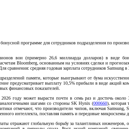
й бонусной программе для сотрудников подразделения по произв
ионов вон (примерно 26,6 миллиарда долларов) в виде бо
 расчетам Bloomberg, основанным на условиях сделки и прогноз
ля сравнения: средняя годовая зарплата сотрудников Samsung в 
дразделений памяти, которые выигрывают от бума искусственно
ение предусматривает выплату 10,5% прибыли в виде акций ком
евых финансовых показателей.
 2026 году может вырасти почти в семь раз и достичь около 
 аналогичными шагами со стороны SK Hynix (
000660
), которая
тики отмечают, что производители чипов, включая Samsung, SK
ного интеллекта, поставляя память и передовые микросхемы дл
платы отражают глобальную борьбу за талантливых инженеров, 
компаний в периоды спада. Рост акций компаний, связанны