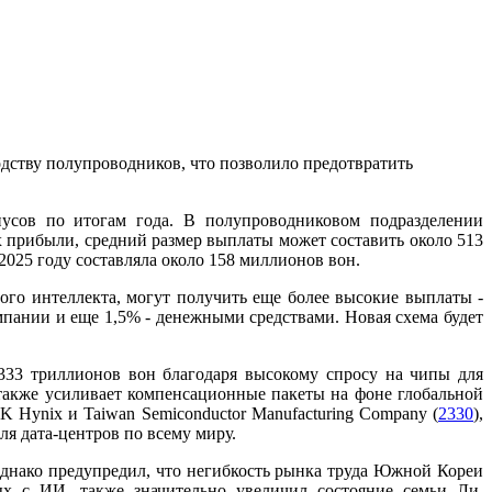
одству полупроводников, что позволило предотвратить
нусов по итогам года. В полупроводниковом подразделении
ах прибыли, средний размер выплаты может составить около 513
2025 году составляла около 158 миллионов вон.
го интеллекта, могут получить еще более высокие выплаты -
пании и еще 1,5% - денежными средствами. Новая схема будет
333 триллионов вон благодаря высокому спросу на чипы для
 также усиливает компенсационные пакеты на фоне глобальной
 Hynix и Taiwan Semiconductor Manufacturing Company (
2330
),
я дата-центров по всему миру.
однако предупредил, что негибкость рынка труда Южной Кореи
х с ИИ, также значительно увеличил состояние семьи Ли,