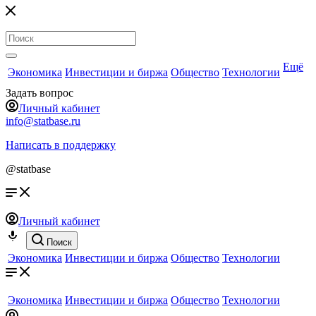
Ещё
Экономика
Инвестиции и биржа
Общество
Технологии
Задать вопрос
Личный кабинет
info@statbase.ru
Написать в поддержку
@statbase
Личный кабинет
Поиск
Экономика
Инвестиции и биржа
Общество
Технологии
Экономика
Инвестиции и биржа
Общество
Технологии