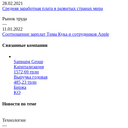
28.02.2021
Средняя заработная плата в развитых странах мира
Рынок труда
—
11.01.2022
Соотношение зарплат Тима Кука и сотрудников Apple
Связанные компании
Samsung Group
Капитализация
1572,69 трлн
Выручка годовая
485,23 трлн
Биржа
KO
Новости по теме
Технологии
—