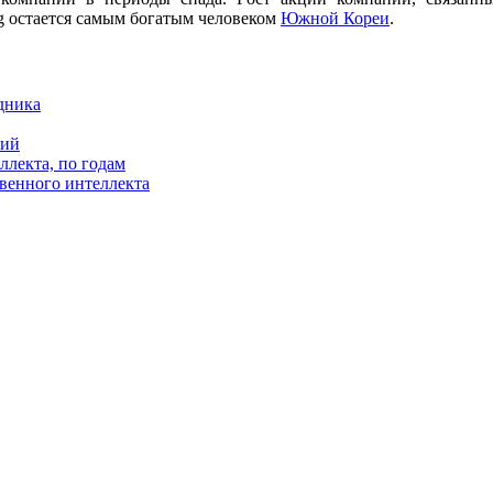
g остается самым богатым человеком
Южной Кореи
.
дника
ний
лекта, по годам
венного интеллекта