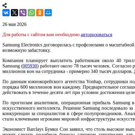
26 мая 2026
Для работы с сайтом вам необходимо
авторизоваться
Samsung Electronics договорилась с профсоюзами о масштабно
возможную забастовку.
Компания планирует выплатить работникам около 40 трилл
Samsung (
005930
) работают около 78 тысяч человек. Согласно
миллионов вон на сотрудника - примерно 340 тысяч долларов. Д
По данным южнокорейского агентства Yonhap, сотрудники по
порядка 600 миллионов вон каждому. Предварительное соглаш
действовать в течение десяти лет при условии достижения цел
По прогнозам аналитиков, операционная прибыль Samsung в
искусственного интеллекта. Решение Samsung последовало за
конкуренции за специалистов в сфере полупроводников. Анали
стали ключевыми игроками мировой инфраструктуры искусствен
Экономист Barclays Бумки Сон заявил, что столь высокие вы
может сделать подобные бонусы слишком затратными для 