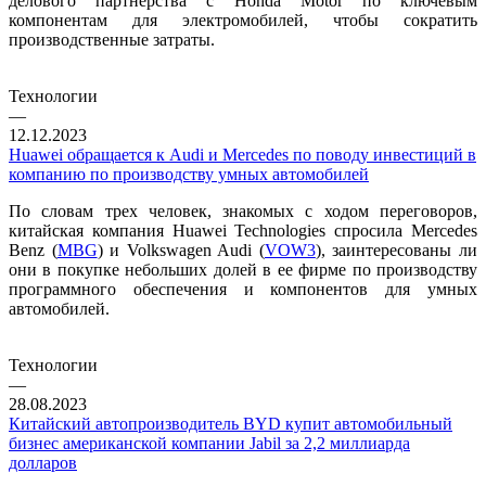
делового партнерства с Honda Motor по ключевым
компонентам для электромобилей, чтобы сократить
производственные затраты.
Технологии
—
12.12.2023
Huawei обращается к Audi и Mercedes по поводу инвестиций в
компанию по производству умных автомобилей
По словам трех человек, знакомых с ходом переговоров,
китайская компания Huawei Technologies спросила Mercedes
Benz (
MBG
) и Volkswagen Audi (
VOW3
), заинтересованы ли
они в покупке небольших долей в ее фирме по производству
программного обеспечения и компонентов для умных
автомобилей.
Технологии
—
28.08.2023
Китайский автопроизводитель BYD купит автомобильный
бизнес американской компании Jabil за 2,2 миллиарда
долларов