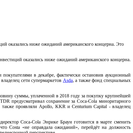
тиций оказались ниже ожиданий американского концерна. Это
инвестиций оказались ниже ожиданий американского концерна.
и покупателями в декабре, фактически остановив аукционный
- владелец сети супермаркетов
Asda
, а также фонд специальных
половину суммы, уплаченной в 2018 году за покупку крупнейшей
с TDR предусматривал сохранение за Coca-Cola миноритарного
также проявляли Apollo, KKR и Centurium Capital - владелец
иректор Coca-Cola Энрике Браун готовится в марте сменить
что Costa «не оправдала ожиданий», перейдёт на должность
среднесрочной перспективе.