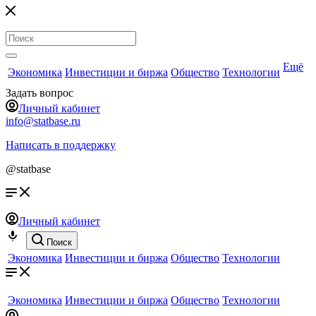
Ещё
Экономика
Инвестиции и биржа
Общество
Технологии
Задать вопрос
Личный кабинет
info@statbase.ru
Написать в поддержку
@statbase
Личный кабинет
Поиск
Экономика
Инвестиции и биржа
Общество
Технологии
Экономика
Инвестиции и биржа
Общество
Технологии