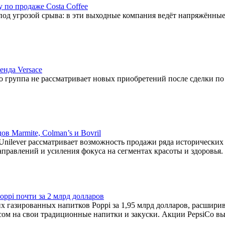
 по продаже Costa Coffee
сь под угрозой срыва: в эти выходные компания ведёт напряжё
енда Versace
о группа не рассматривает новых приобретений после сделки по п
в Marmite, Colman’s и Bovril
nilever рассматривает возможность продажи ряда исторических 
правлений и усиления фокуса на сегментах красоты и здоровья.
ppi почти за 2 млрд долларов
их газированных напитков Poppi за 1,95 млрд долларов, расшири
сом на свои традиционные напитки и закуски. Акции PepsiCo вы