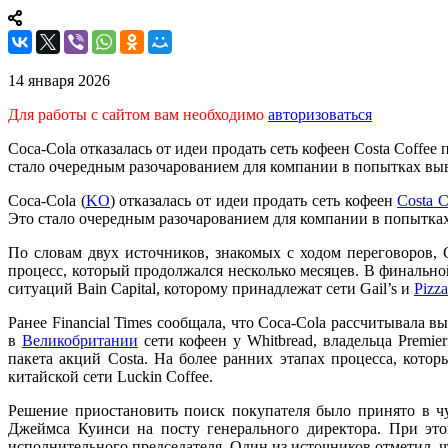
14 января 2026
Для работы с сайтом вам необходимо
авторизоваться
Coca-Cola отказалась от идеи продать сеть кофеен Costa Coff
стало очередным разочарованием для компании в попытках выв
Coca-Cola (
KO
) отказалась от идеи продать сеть кофеен
Costa C
Это стало очередным разочарованием для компании в попытках
По словам двух источников, знакомых с ходом переговоров,
процесс, который продолжался несколько месяцев. В финальной
ситуаций Bain Capital, которому принадлежат сети Gail’s и
Pizz
Ранее Financial Times сообщала, что Coca-Cola рассчитывала 
в
Великобритании
сети кофеен у Whitbread, владельца Premi
пакета акций Costa. На более ранних этапах процесса, кото
китайской сети Luckin Coffee.
Решение приостановить поиск покупателя было принято в ч
Джеймса Куинси на посту генерального директора. При это
исполнительного председателя. Один из источников отметил, ч