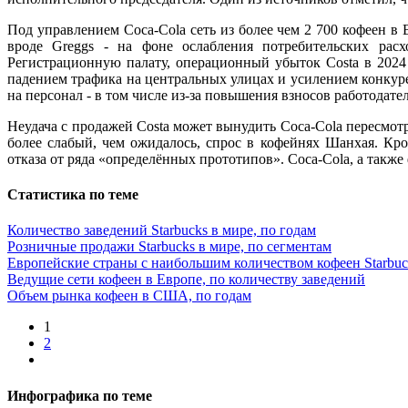
Под управлением Coca-Cola сеть из более чем 2 700 кофеен в
вроде Greggs - на фоне ослабления потребительских рас
Регистрационную палату, операционный убыток Costa в 2024
падением трафика на центральных улицах и усилением конкуре
на персонал - в том числе из-за повышения взносов работодате
Неудача с продажей Costa может вынудить Coca-Cola пересмотр
более слабый, чем ожидалось, спрос в кофейнях Шанхая. Кро
отказа от ряда «определённых прототипов». Coca-Cola, а также 
Статистика по теме
Количество заведений Starbucks в мире, по годам
Розничные продажи Starbucks в мире, по сегментам
Европейские страны с наибольшим количеством кофеен Starbuc
Ведущие сети кофеен в Европе, по количеству заведений
Объем рынка кофеен в США, по годам
1
2
Инфографика по теме