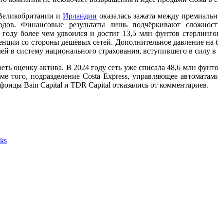
 Великобритании и
Ирландии
оказалась зажата между премиаль
ходов. Финансовые результаты лишь подчёркивают сложност
 году более чем удвоился и достиг 13,5 млн фунтов стерлинго
нции со стороны дешёвых сетей. Дополнительное давление на би
лей в систему национального страхования, вступившего в силу в
еть оценку актива. В 2024 году сеть уже списала 48,6 млн фунт
ме того, подразделение Costa Express, управляющее автомата
фонды Bain Capital и TDR Capital отказались от комментариев.
ks