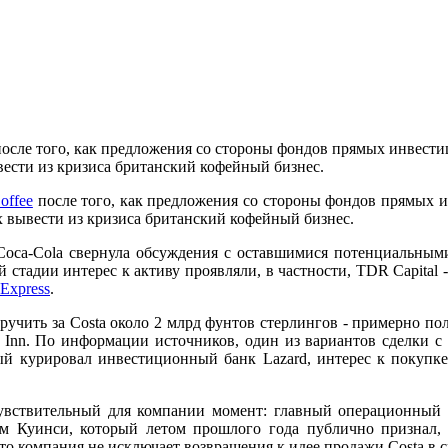
ee после того, как предложения со стороны фондов прямых инвес
ести из кризиса британский кофейный бизнес.
offee
после того, как предложения со стороны фондов прямых 
 вывести из кризиса британский кофейный бизнес.
 Coca-Cola свернула обсуждения с оставшимися потенциальным
 стадии интерес к активу проявляли, в частности, TDR Capital 
aExpress
.
выручить за Costa около 2 млрд фунтов стерлингов - примерно 
er Inn. По информации источников, один из вариантов сделки 
рый курировал инвестиционный банк Lazard, интерес к покупке 
увствительный для компании момент: главный операционный д
м Куинси, который летом прошлого года публично признал, 
то компания не исключает возвращения к идее продажи Costa в 