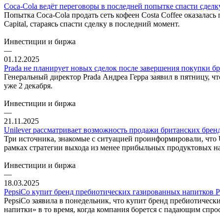
Coca-Cola ведёт переговоры в последней попытке спасти сделку
Попытка Coca-Cola продать сеть кофеен Costa Coffee оказала
Capital, стараясь спасти сделку в последний момент.
Инвестиции и биржа
—
01.12.2025
Prada не планирует новых сделок после завершения покупки бр
Генеральный директор Prada Андреа Герра заявил в пятницу, чт
уже 2 декабря.
Инвестиции и биржа
—
21.11.2025
Unilever рассматривает возможность продажи британских брендо
Три источника, знакомые с ситуацией проинформировали, что U
рамках стратегии выхода из менее прибыльных продуктовых на
Инвестиции и биржа
—
18.03.2025
PepsiCo купит бренд пребиотических газированных напитков Po
PepsiCo заявила в понедельник, что купит бренд пребиотическ
напитки» в то время, когда компания борется с падающим спро